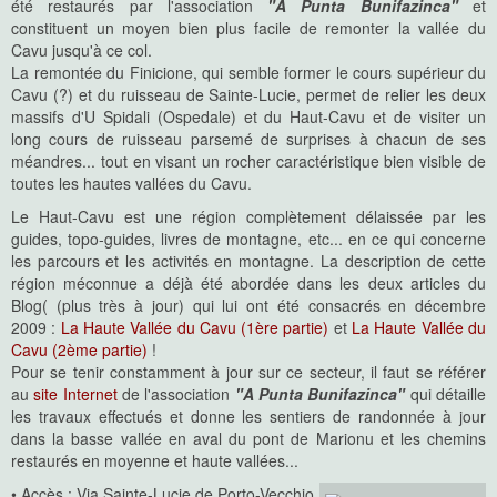
été restaurés par l'association
"A Punta Bunifazinca"
et
constituent un moyen bien plus facile de remonter la vallée du
Cavu jusqu'à ce col.
La remontée du Finicione, qui semble former le cours supérieur du
Cavu (?) et du ruisseau de Sainte-Lucie, permet de relier les deux
massifs d'U Spidali (Ospedale) et du Haut-Cavu et de visiter un
long cours de ruisseau parsemé de surprises à chacun de ses
méandres... tout en visant un rocher caractéristique bien visible de
toutes les hautes vallées du Cavu.
Le Haut-Cavu est une région complètement délaissée par les
guides, topo-guides, livres de montagne, etc... en ce qui concerne
les parcours et les activités en montagne. La description de cette
région méconnue a déjà été abordée dans les deux articles du
Blog( (plus très à jour) qui lui ont été consacrés en décembre
2009 :
La Haute Vallée du Cavu (1ère partie)
et
La Haute Vallée du
Cavu (2ème partie)
!
Pour se tenir constamment à jour sur ce secteur, il faut se référer
au
site Internet
de l'association
"A Punta Bunifazinca"
qui détaille
les travaux effectués et donne les sentiers de randonnée à jour
dans la basse vallée en aval du pont de Marionu et les chemins
restaurés en moyenne et haute vallées...
• Accès : Via Sainte-Lucie de Porto-Vecchio