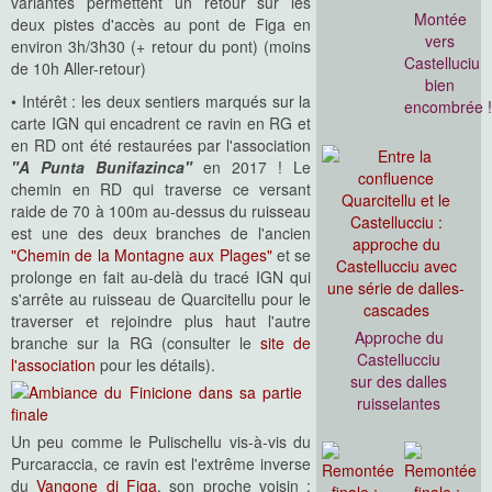
variantes permettent un retour sur les
Montée
deux pistes d'accès au pont de Figa en
vers
environ 3h/3h30 (+ retour du pont) (moins
Castelluciu
de 10h Aller-retour)
bien
• Intérêt : les deux sentiers marqués sur la
encombrée 
carte IGN qui encadrent ce ravin en RG et
en RD ont été restaurées par l'association
"A Punta Bunifazinca"
en 2017 ! Le
chemin en RD qui traverse ce versant
raide de 70 à 100m au-dessus du ruisseau
est une des deux branches de l'ancien
"Chemin de la Montagne aux Plages"
et se
prolonge en fait au-delà du tracé IGN qui
s'arrête au ruisseau de Quarcitellu pour le
traverser et rejoindre plus haut l'autre
Approche du
branche sur la RG (consulter le
site de
Castellucciu
l'association
pour les détails).
sur des dalles
ruisselantes
Un peu comme le Pulischellu vis-à-vis du
Purcaraccia, ce ravin est l'extrême inverse
du
Vangone di Figa
, son proche voisin :