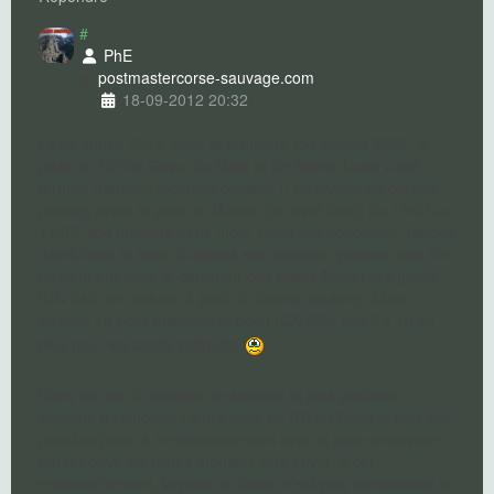
#
PhE
postmaster
corse-sauvage.com
18-09-2012 20:32
Cette année 2012, pour la première fois depuis 2009, la
piste en RG du Cavu, du Mela et de Sainte-Lucie a été
fermée (barrière incendie baissée !) au niveau du dernier
parking avant le pont de Marion (en aval donc) du 15/07 au
11/09, soit presque deux mois. Dans ces conditions, l'accès
décrit dans le topo ci-dessus est caduque, puisque que l'on
ne peut atteindre le carrefour des pistes Mela/Lora (point
IGN 262) en voiture. A pied du dernier parking, il faut
environ 1h pour atteindre le point IGN 262, soit 2 x 1h en
plus pour les accès indiqués.
Dans ce cas, la solution de secours la plus pratique
consiste à remonter l'autre piste en RD du Cavu le plus loin
possible jusqu'à l'embranchement avec la piste principale
qui retrouve les pistes montant vers Luviu. A cet
embranchement, la piste de droite n'est plus carrossable et