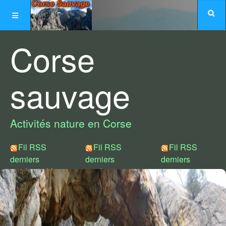
Corse
sauvage
Activités nature en Corse
Fil RSS
Fil RSS
Fil RSS
derniers
derniers
derniers
articles créés
articles
commentaires
modifiés
Choix de styles :