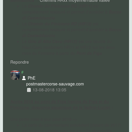
Bunifazinca"
:
Chemins HRxx moyenne/haute vallée
...
Le
Chemin du Finicione RG (HR11)
est
complètement restauré et permet d'accéder à
Bocca
di Castedducciu
Le
Chemin du Finicione RD (HR12)
est
complètement restauré et permet d'accéder à
Bocca
di Castedducciu
Le
Giru di Altu Cavu (HR12)
est une boucle du
Haut-Cavu combinant HR11 et HR12 sur les deux
rives du Finicione à partir du
Pont de Figa
Repondre
#
PhE
postmaster
corse-sauvage.com
13-08-2018 13:05
Accès 2018 au pont de Figa (ravins de Figa et du
Finicione, descente aquatique de la Saihte-Lucie)
:
Une petite mise à jour pour 2018 =>
La carte du commentaire précédent (datant de 2017)
est toujours valable avec les 4 accès répertoriés