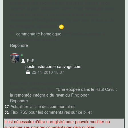
se transforme en bonne sente (09/2012) qui permet de
rejoindre le pont IGN300 en 30mn. C'est même plus court
que par l'autre rive, mais souvent la piste est peu
carrossable et il est préférable d'y aller avec un 4x4 ou de
se renseigner auparavant.
Cf.
commentaire homologue
sur Balade aquatique du
Ruisseau de Sainte-Lucie !
Repondre
#
PhE
postmaster
corse-sauvage.com
22-11-2010 18:37
Pour ceux qui chercheraient plus d'infos sur cette course,
consulter l'article du Blog
"Une épopée dans le Haut Cavu :
la remontée intégrale du ravin du Finicione"
!
Repondre
Actualiser la liste des commentaires
Flux RSS pour les commentaires sur ce billet
Ajouter un commentaire
Il est nécessaire d'être enregistré pour pouvoir modifier ou
supprimer ses propres commentaires déjà publiés.