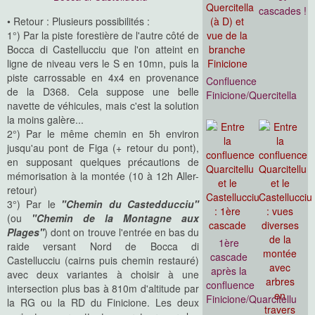
cascades !
• Retour : Plusieurs possibilités :
1°) Par la piste forestière de l'autre côté de
Bocca di Castellucciu que l'on atteint en
ligne de niveau vers le S en 10mn, puis la
piste carrossable en 4x4 en provenance
Confluence
de la D368. Cela suppose une belle
Finicione/Quercitella
navette de véhicules, mais c'est la solution
la moins galère...
2°) Par le même chemin en 5h environ
jusqu'au pont de Figa (+ retour du pont),
en supposant quelques précautions de
mémorisation à la montée (10 à 12h Aller-
retour)
3°) Par le
"Chemin du Castedducciu"
(ou
"Chemin de la Montagne aux
Plages"
) dont on trouve l'entrée en bas du
1ère
raide versant Nord de Bocca di
cascade
Castellucciu (cairns puis chemin restauré)
après la
avec deux variantes à choisir à une
confluence
intersection plus bas à 810m d'altitude par
Finicione/Quarcitellu
la RG ou la RD du Finicione. Les deux