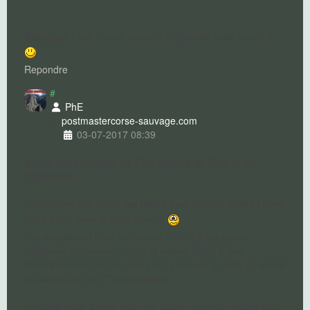
Attention
:
4x4 le plus souvent obligatoire cette année !!
Repondre
#
PhE
postmaster
corse-sauvage.com
03-07-2017 08:39
Accès 2017 au pont de Figa (ravins de Figa et du
Finicione)
:
Encore une fois, l'état des pistes s'est modifié durant l'hiver
2016-2017 dans le Haut-Cavu !!
Les tempêtes d'hiver ont raviné TOUTES les pistes
indiquées ci-dessus => pour la saison 2017, il faut
impérativement un bon 4x4 pour y circuler à partir du snack
et parking dit des "Trois piscines".
A depuis cette année noter un accès nouveau encore plus