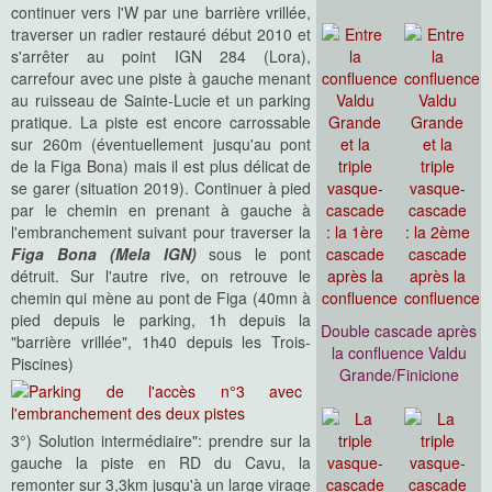
continuer vers l'W par une barrière vrillée,
traverser un radier restauré début 2010 et
s'arrêter au point IGN 284 (Lora),
carrefour avec une piste à gauche menant
au ruisseau de Sainte-Lucie et un parking
pratique. La piste est encore carrossable
sur 260m (éventuellement jusqu'au pont
de la Figa Bona) mais il est plus délicat de
se garer (situation 2019). Continuer à pied
par le chemin en prenant à gauche à
l'embranchement suivant pour traverser la
Figa Bona (Mela IGN)
sous le pont
détruit. Sur l'autre rive, on retrouve le
chemin qui mène au pont de Figa (40mn à
pied depuis le parking, 1h depuis la
Double cascade après
"barrière vrillée", 1h40 depuis les Trois-
la confluence Valdu
Piscines)
Grande/Finicione
3°) Solution intermédiaire": prendre sur la
gauche la piste en RD du Cavu, la
remonter sur 3,3km jusqu'à un large virage