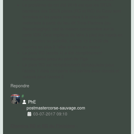
Le problème de cet été 2018 est que les DEUX
barrières des DEUX pistes (RD et RG) du Cavu sont
fermées et les pistes interdites à la circulation
motorisée à partir du lieu-dit Trois-Piscines (ou
Ranuchjaghja), cad la maison cantonnière sur la
carte IGN. Cela implique de faire à pied les trajets en
bleu continu ou pointillé, soit de 1h à 1h30 de
marche en plus à l'aller et idem au retour
La piste RD (accès 4) a été complètement
démaquisée jusqu'au pont de Figa
La piste RG est complètement démaquisée pour
l'accès 1 mais comporte des parties avec ronces et
maquis pour l'accès 2
Repondre
#
PhE
postmaster
corse-sauvage.com
03-07-2017 09:10
Chemins RD et RG du Finicione
: