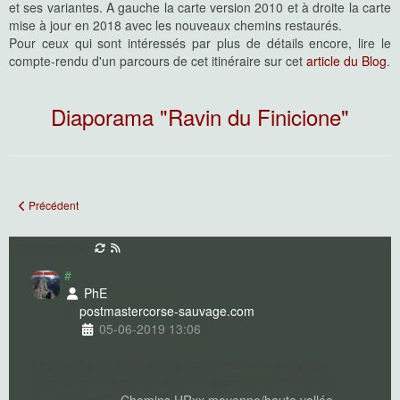
et ses variantes. A gauche la carte version 2010 et à droite la carte
mise à jour en 2018 avec les nouveaux chemins restaurés.
Pour ceux qui sont intéressés par plus de détails encore, lire le
compte-rendu d'un parcours de cet itinéraire sur cet
article du Blog
.
Diaporama "Ravin du Finicione"
Article précédent : Punta Buvona
Précédent
Commentaires
#
PhE
postmaster
corse-sauvage.com
05-06-2019 13:06
Les accès du Haut-Cavu
sont décrits sur une page
normalement à jour du site de l'association
"A Punta