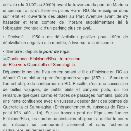
estivale (du 01/07 au 30/09) avant la traversée du pont de Marionu
empêchant ainsi d'utiliser les pistes RG et RD. Se renseigner donc
sur l'état et l'ouverture des pistes au Parc-Aventure avant de s'y
hasarder et tenir compte de l'horaire supplémentaire lié à
l'obligation éventuelle d'un parking plus en aval...
• Dénivelé : 1050m de dénivellation positive pour 190m de
dénivellation négative à la montée, à inverser à la descente.
• Itinéraire : depuis le
pont de Figa
.
Dépasser le pont de Figa en remontant le lit du Finicione en RG au
départ. On atteint une première grande vasque (357m - 15mn) que
l'on est obligé de contourner en RD. Ensuite, c'est une succession
de belles vasques, de petits biefs et canyons plats, où l'on
remarque quelques cairns et traces de passages humains, jusqu'à
une nette confluence avec un ruisseau descendant des pointes de
Quercitella et Samulaghja (Embranchement du ruisseau de Ricu -
point IGN 400 - 1h). Sur ce tronçon pont de Figa - confluence
Finicione/Ricu, les nombreux obstacles obligeant à quitter le cours
du ruisseau se contournent aisément et sans recherche
particulière, en général en RD.