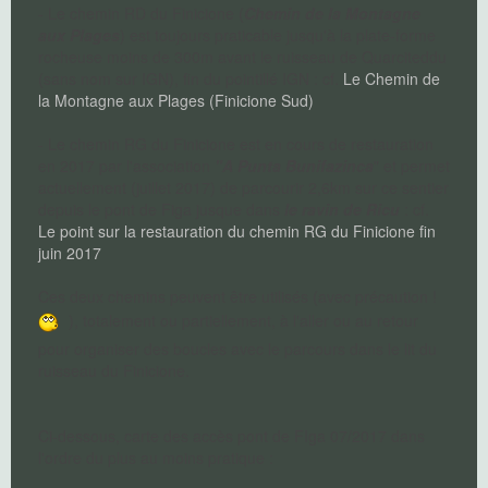
- Le chemin RD du Finicione (
Chemin de la Montagne
aux Plages
) est toujours praticable jusqu'à la plate-forme
rocheuse moins de 300m avant le ruisseau de Quarciteddu
(sans nom sur IGN), fin du pointillé IGN : cf.
Le Chemin de
la Montagne aux Plages (Finicione Sud)
- Le chemin RG du Finicione est en cours de restauration
en 2017 par l'association
"A Punta Bunifazinca
" et permet
actuellement (juillet 2017) de parcourir 2,6km sur ce sentier
depuis le pont de Figa jusque dans
le ravin de Ricu
: cf.
Le point sur la restauration du chemin RG du Finicione fin
juin 2017
Ces deux chemins peuvent être utilisés (avec précaution !
), totalement ou partiellement, à l'aller ou au retour
pour organiser des boucles avec le parcours dans le lit du
ruisseau du Finicione.
Ci-dessous, carte des accès pont de FIga 07/2017 dans
l'ordre du plus au moins pratique :