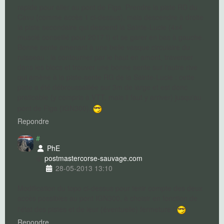
rapide pour aller au pont de Figa. Prendre la piste RD du
Cavu (comme accès 1 ci-dessus), mais descendre à droite
la piste secondaire qui descend la Sainte-Lucie (4x4
musclé conseillé pour 2017 !) et se garer en bas à gauche.
Bonne sente amenant à une belle vasque circulaire du
ruisseau : la contourner par le haut en amont, traverser
dans les blocs et trouver une bonne sente sur l'autre rive
qui amène à la piste-sente RG de la Sainte-Lucie : cette
piste a été débroussaillée sur 3m de large et est donc
praticable (y compris à VTT, mais il faut y arriver) jusqu'au
pont de Figa (IGN300).
Repondre
#
PhE
postmaster
corse-sauvage.com
28-05-2013 13:10
Modification du topo ci-dessus pour tenir compte des deux
accès possibles au pont IGN300, à choisir en fonction de
l'état des pistes et de leur (éventuelle) fermeture !
Repondre