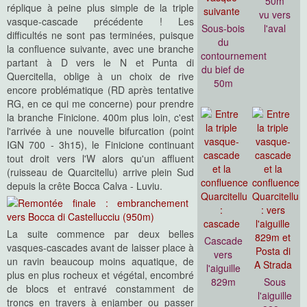
50m
réplique à peine plus simple de la triple
vu vers
vasque-cascade précédente ! Les
Sous-bois
l'aval
difficultés ne sont pas terminées, puisque
du
la confluence suivante, avec une branche
contournement
partant à D vers le N et Punta di
du bief de
Quercitella, oblige à un choix de rive
50m
encore problématique (RD après tentative
RG, en ce qui me concerne) pour prendre
la branche Finicione. 400m plus loin, c'est
l'arrivée à une nouvelle bifurcation (point
IGN 700 - 3h15), le Finicione continuant
tout droit vers l'W alors qu'un affluent
(ruisseau de Quarcitellu) arrive plein Sud
depuis la crête Bocca Calva - Luviu.
La suite commence par deux belles
Cascade
vasques-cascades avant de laisser place à
vers
un ravin beaucoup moins aquatique, de
l'aiguille
plus en plus rocheux et végétal, encombré
829m
Sous
de blocs et entravé constamment de
l'aiguille
troncs en travers à enjamber ou passer