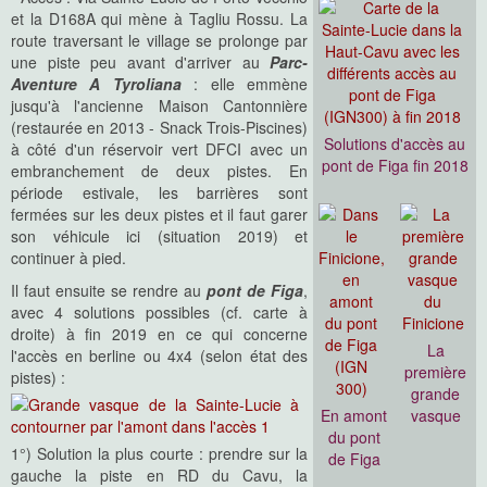
et la D168A qui mène à Tagliu Rossu. La
route traversant le village se prolonge par
une piste peu avant d'arriver au
Parc-
Aventure A Tyroliana
: elle emmène
jusqu'à l'ancienne Maison Cantonnière
(restaurée en 2013 - Snack Trois-Piscines)
Solutions d'accès au
à côté d'un réservoir vert DFCI avec un
pont de Figa fin 2018
embranchement de deux pistes. En
période estivale, les barrières sont
fermées sur les deux pistes et il faut garer
son véhicule ici (situation 2019) et
continuer à pied.
Il faut ensuite se rendre au
pont de Figa
,
avec 4 solutions possibles (cf. carte à
droite) à fin 2019 en ce qui concerne
La
l'accès en berline ou 4x4 (selon état des
première
pistes) :
grande
En amont
vasque
du pont
1°) Solution la plus courte : prendre sur la
de Figa
gauche la piste en RD du Cavu, la