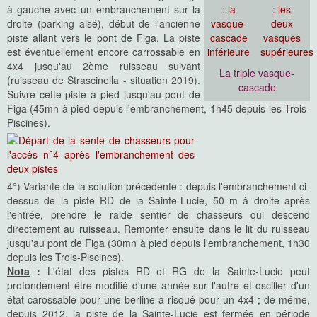
à gauche avec un embranchement sur la
droite (parking aisé), début de l'ancienne
piste allant vers le pont de Figa. La piste
est éventuellement encore carrossable en
4x4 jusqu'au 2ème ruisseau suivant
La triple vasque-
(ruisseau de Strascinella - situation 2019).
cascade
Suivre cette piste à pied jusqu'au pont de
Figa (45mn à pied depuis l'embranchement, 1h45 depuis les Trois-
Piscines).
4°) Variante de la solution précédente : depuis l'embranchement ci-
dessus de la piste RD de la Sainte-Lucie, 50 m à droite après
l'entrée, prendre le raide sentier de chasseurs qui descend
directement au ruisseau. Remonter ensuite dans le lit du ruisseau
jusqu'au pont de Figa (30mn à pied depuis l'embranchement, 1h30
depuis les Trois-Piscines).
Nota
:
L'état des pistes RD et RG de la Sainte-Lucie peut
profondément être modifié d'une année sur l'autre et osciller d'un
état carossable pour une berline à risqué pour un 4x4 ; de même,
depuis 2012, la piste de la Sainte-Lucie est fermée en période