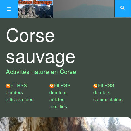
Corse
sauvage
Activités nature en Corse
Fil RSS
Fil RSS
Fil RSS
derniers
derniers
derniers
articles créés
articles
commentaires
modifiés
Choix de styles :