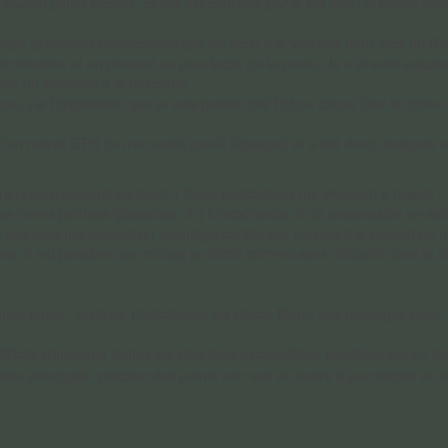
 étaient plutôt sèches, ce qui est confirmé par le fait que j'ai trouvé a
sque je pensais redescendre par les lacs) à la vue des deux lacs du Rin
intuition et en prenant au plus facile de la pente. Je n'ai suivi aucune 
ver un itinéraire à la descente...
e, j'ai l'impression que je suis passé côté Est du cirque (sur la droit
e d'un relevé GPS (je n'en avais pas à l'époque) et a été donc marquée
 propre ressenti du trajet ? Deux explications me viennent à l'esprit : 
s zones pentues glissantes, 2°) L'expérience de la progression en adhé
té que cela me donnait un avantage certain par rapport à la plupart de
s. Il est possible que ce que je décris comme sans difficulté dans la 
e mes topos : ravin de Pulischeddu via Bocca Maru, des passages dans T
 difficile d'imaginer toutes les situations et conditions possibles sur un 
tion principale, préciser des points non vus et mettre à jour trajets et o