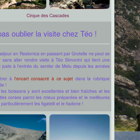
Cirque des Cascades
as oublier la visite chez Téo !
séjour en Restonica en passant par Grotelle ne peut se
r sans aller rendre visite à Téo Simonini qui tient une
e juste à l'entrée du sentier de Melu depuis les années
férer à
l'encart consacré à ce sujet
dans la rubrique
de !
les boissons y sont excellentes et bien fraîches et les
lités corses parmi les mieux préparées et le meilleures
, particulièrement les figatelli et le fiadone !