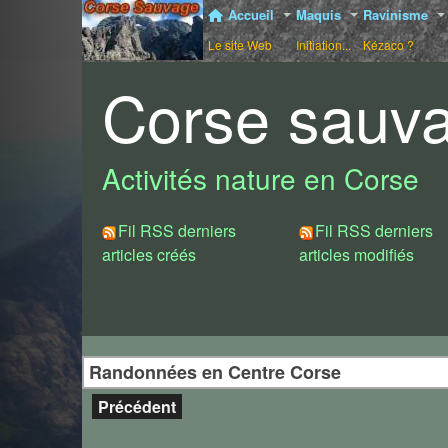
Accueil
Maquis
Ravinisme
Le site Web
Initiation...
Kézaco ?
Corse sauv
Activités nature en Corse
Fil RSS derniers
Fil RSS derniers
articles créés
articles modifiés
Randonnées en Centre Corse
Précédent
Crêtes et Gorges de la Lonca standard
La randonnée la plus classiq