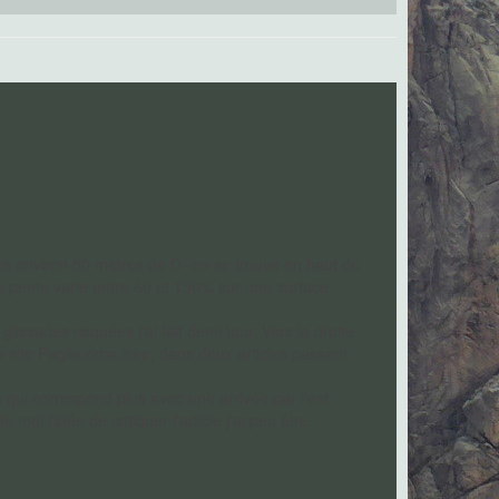
après environ 50 mètres de D- on se trouve en haut de
e de pente varie entre 60 et 150% sur une surface
lissades risquées j'ai fait demi tour. Vers la droite
e site Paglia.orba.free, dans deux articles passant
 qui correspond plus avec une arrivée par l'est.
oi l'idée de critiquer l'article j'ai peu être