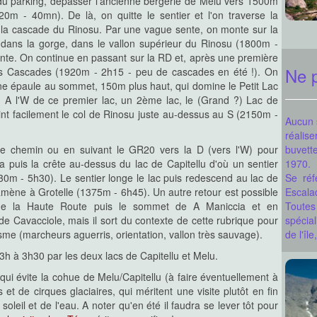
t du parking, dépasser l'ancienne bergerie de Melu vers 1500m
Bravinu, ...). Le vallon de Timozzu
 sommet du Monte Ritondu ou pour
0m - 40mn). De là, on quitte le sentier et l'on traverse la
pas y imaginer un itinéraire un peu
et la cascade du Rinosu. Par une vague sente, on monte sur la
 angle ?
dans la gorge, dans le vallon supérieur du Rinosu (1800m -
de chemins quasiment abandonnés
via le ravin sauvage du Valdaniellu
te. On continue en passant sur la RD et, après une première
aditionnel le long des ruisseaux de
Ne p
 des Cascades (1920m - 2h15 - peu de cascades en été !). On
ère partie est très sauvage et se
rtie mieux connue et plus aisée à
une épaule au sommet, 150m plus haut, qui domine le Petit Lac
 la Restonica...
. A l'W de ce premier lac, un 2ème lac, le (Grand ?) Lac de
eint facilement le col de Rinosu juste au-dessus au S (2150m -
Aucun 
réalise
ltitude mérite qu'on aille y faire
 chemin ou en suivant le GR20 vers la D (vers l'W) pour
buvett
rcours pour y monter sont nombreux
a puis la crête au-dessus du lac de Capitellu d'où un sentier
1970.
rents à y voir !
0m - 5h30). Le sentier longe le lac puis redescend au lac de
Se ré
, la moins connue des vallées du
 puis chemine sur la voie la plus
mène à Grotelle (1375m - 6h45). Un autre retour est possible
Escala
 plutôt que Rotondu) passant par
 de la Haute Route puis le sommet de A Maniccia et en
Toutes 
te du Fer de Lance...
de Cavacciole, mais il sort du contexte de cette rubrique pour
spécia
isme (marcheurs aguerris, orientation, vallon très sauvage).
de l'île
h à 3h30 par les deux lacs de Capitellu et Melu.
 la Corse et, en outre, le seul à
'arbres !
 qui évite la cohue de Melu/Capitellu (à faire éventuellement à
e plus sombre et plus austère que
t de cirques glaciaires, qui méritent une visite plutôt en fin
 diabolique. La montée au refuge
e randonnée...
oleil et de l'eau. A noter qu'en été il faudra se lever tôt pour