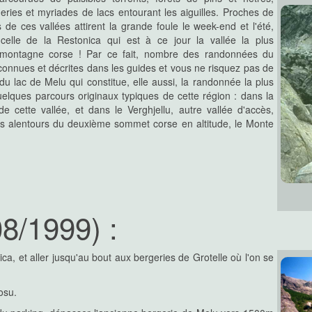
e étendue d'eau entourée d'herbe
eries et myriades de lacs entourant les aiguilles. Proches de
zzines tourbeuses qui marquent le
s de ces vallées attirent la grande foule le week-end et l'été,
aux et des cochons en liberté, et
illent le tout...
 celle de la Restonica qui est à ce jour la vallée la plus
 montagne corse ! Par ce fait, nombre des randonnées du
connues et décrites dans les guides et vous ne risquez pas de
 du lac de Melu qui constitue, elle aussi, la randonnée la plus
 mieux le surnom de la Corse,
elques parcours originaux typiques de cette région : dans la
t de près de 1300m est proche de
 cette vallée, et dans le Verghjellu, autre vallée d'accès,
tivement assez originale en vous
les alentours du deuxième sommet corse en altitude, le Monte
bîmes rocheux montagnards de la
allons entourant la vallée de la
a fréquentation estivale !
08/1999) :
e coin, en parallèle, mais plus à
age et très beau, il est connu par
extrémité proche du GR20...
ca, et aller jusqu'au bout aux bergeries de Grotelle où l'on se
a pointe 2456
 la vallée de la Restonica sont
osu.
 et pourtant il en existe un aussi
 dans les vallées secondaires