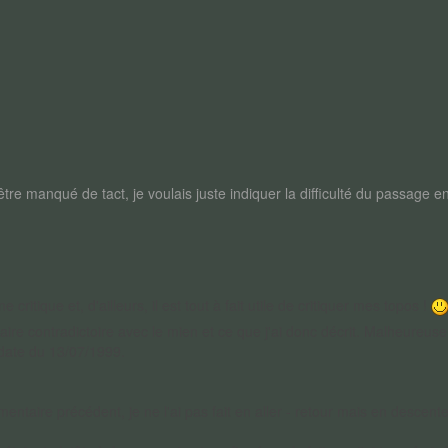
eu être manqué de tact, je voulais juste indiquer la difficulté du passage en
itique et, d'ailleurs, il est tout à fait utile de critiquer mes topos !
raire contradictoire avec le mien et ce que j'ai donc décrit. Malheureu
i date du 13/07/1999.
ntaire précédent, je ne l'ai pas fait en aller - retour mais en descent