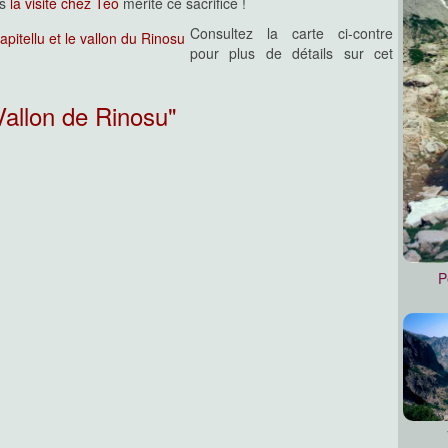
is
la visite chez Téo
mérite ce sacrifice !
Consultez la carte ci-contre
pour plus de détails sur cet
liées presque au cœur d'un des
 spectaculaires et mystérieux de
i l'objectif qui vous est proposé
 encore accessibles depuis Guagnu
allon de Rinosu"
rder ce sentier démaquisé, car, au-
elle complètement hors-sentiers et
on en donnant un bon aperçu de la
e quand il n'est plus emprunté que
équentées de cette région
 touristiques insulaires !
anganellu est un parcours très
P
aigneraies de Guagnu, la vue sur
ite des magnifiques bergeries de
anganellu...
lètement original pour la Corse
a crête Sud dominant Guagnu !
is le parcours final de la fissure
nt au col sous la pointe...