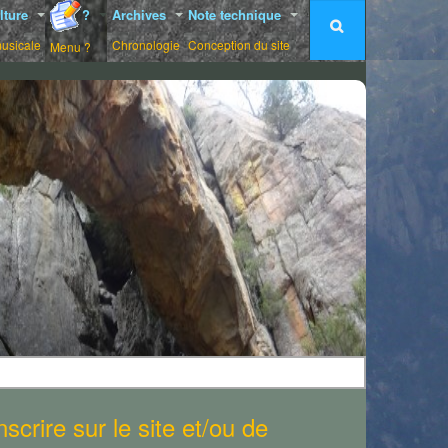
lture
?
Archives
Note technique
musicale
Chronologie
Conception du site
Menu ?
scrire sur le site et/ou de