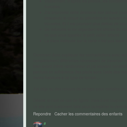
Visiblement, d'après les photos, les conditions
humides
J'ai improvisé cette descente non prévue (pui
descendu le cirque au pifomètre en suivant mon 
trouvées. Et il est pourtant plus délicat de trou
De mémoire et en regardant les photos du cirqu
ce que vous appelez le petit vallon arboré
La trace indiquée sur la carte n'est pas issu
Comment donc expliquer les contradictions avec votre
complètement différentes nécessitant de traverser de
bien avant d'être randonneur et j'ai souvent consta
pentues en adhérence des pieds sans l'aide des main
moins habitués à ce type de terrain...
J'ai déjà eu des retours de ce type pour certains d
Désolé si c'est ce cas de figure, mais il est toujours
ce site sont justement faits pour compléter la descrip
Repondre
|
Cacher les commentaires des enfants
#