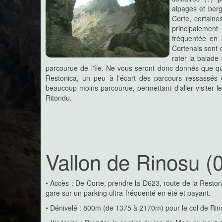
Spectacle bucolique de cett
alpages et berg
grasse et bien verte, des po
Corte, certaine
début du Tavignanu, des chev
des versants rocheux qui verrou
principalement
fréquentée en
Cortenais sont 
Capu d'Ortu
rater la balade
C'est la montagne qui symbolise le
parcourue de l'île. Ne vous seront donc donnés que qu
montagne dans la mer
, tant ce somme
Restonica, un peu à l'écart des parcours ressassés de
la mer et la surplombe en quelque sorte !
La randonnée, assez facile par elle-même, est effec
beaucoup moins parcourue, permettant d'aller visiter 
faisant passer de l'ambiance marine de Piana aux a
Ritondu.
cîme...
Vallon du Rinosu
Le vallon de Rinosu est l'un des v
Restonica et permettant d'en éviter l
Vallon de Rinosu (
C'est même le vallon le plus facile à parcourir dans c
l'Ouest, du sentier menant au lac de Melu : vallon sauv
son
Cirque des Cascades
et ses lacs d'altitude à son 
• Accès : De Corte, prendre la D623, route de la Restoni
Ravin de Valdaniellu - Lac de l'Oriente par l
gare sur un parking ultra-fréquenté en été et payant.
Beaucoup de randonnées dans
• Dénivelé : 800m (de 1375 à 2170m) pour le col de Rin
archi-connues et bien décrites
grand nombre peu connues