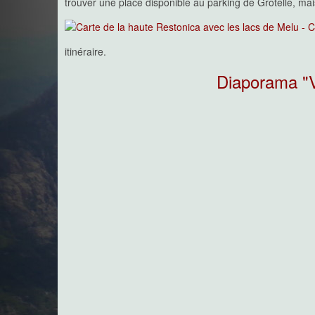
trouver une place disponible au parking de Grotelle, ma
Bergeries de Belle e Buone
Un hameau de bergeries oub
massifs montagneux les plus
itinéraire.
Corse, Punta Alle Porte, voic
dans cet article ! Les bergeries de Belle e Buone sont
Diaporama "V
par un sentier peu fréquenté et il faut en profiter et ga
delà, la remontée qui suit vers Bocca a Soglia se fait 
demande condition physique et bon sens de l'orientati
manière dont se dégrade un sentier traditionnel sur l'îl
ponctuellement...
Bocca Manganellu depuis Guagnu
Une des vallées peu fr
Liamone/Cruzini exclue des flux
La remontée du vallon de M
sympathique et varié avec le démarrage dans les chât
les formidables parois de la Punta Alle Porta, la vis
Bassitone et le vallon verdoyant final menant à Bocca M
Monte Tretorre depuis Guagnu
Un sommet peu connu et comp
que cette pointe trifide sur l
Son ascension est facile horm
herbeuse menant au sommet que l'on peut éviter en resta