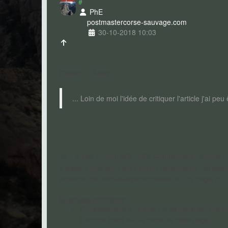
#
dernier !), la redescente sur Bastelica par le Prunelli...
PhE
postmaster
corse-sauvage.com
30-10-2018 10:03
Citation : Russy:
... Loin de moi l'idée de critiquer l'article j'ai p
Je n'ai pas du tout pris votre commentaire comme une cr
Il s'avère que vous avez eu un parcours de cet itiné
souvenir de difficultés personnelles sur ce trajet qu
Quelques précisions
:
Contrairement à ce que j'ai dit dans mon comme
(comme tracé sur la carte de cette page)