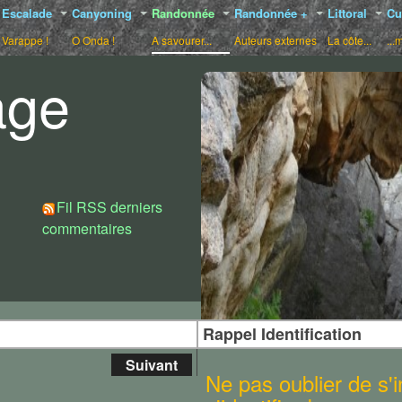
Escalade
Canyoning
Randonnée
Randonnée +
Littoral
Cu
Varappe !
O Onda !
A savourer...
Auteurs externes
La côte...
...
age
Choix de styles :
Fil RSS derniers
commentaires
Rappel Identification
Suivant
Ne pas oublier de s'in
ue au départ d'Ota, permettant la