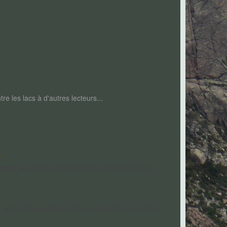
tre les lacs à d'autres lecteurs...
sement, je ne peux que confirmer que je n'ai aucun
e après être monté par Melu, Capitellu et le GR20