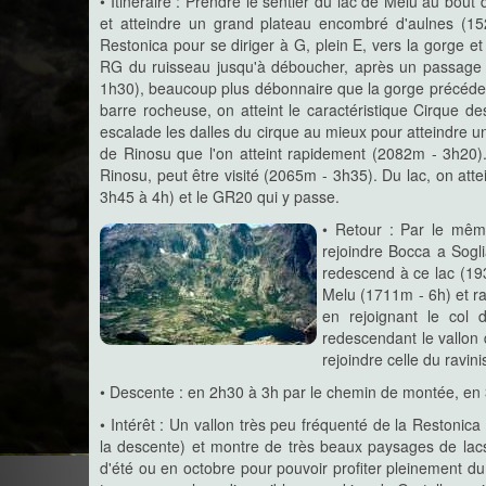
• Itinéraire : Prendre le sentier du lac de Melu au bou
(Timozzu, Riviseccu, Castelli, 
est une des voies d'accès fréquentées pour monter au
et atteindre un grand plateau encombré d'aulnes (152
aller visiter le beau lac de l'Oriente, mais pourquoi ne 
Restonica pour se diriger à G, plein E, vers la gorge 
original pour aller y faire un tour et le voir sous un autre
RG du ruisseau jusqu'à déboucher, après un passage 
Ici est décrite une boucle empruntant des vestiges 
pour grimper sur la crête Punta Grottelle - Pointe 2456 
1h30), beaucoup plus débonnaire que la gorge précéden
et redescendant par le lac de l'Oriente et l'itinéraire tr
barre rocheuse, on atteint le caractéristique Cirque
Lomentu et Timozzu. Une belle randonnée dont la premi
déroule partiellement hors sentiers et une deuxième pa
escalade les dalles du cirque au mieux pour atteindre 
parcourir dans un des plus beaux vallons secondaires de
de Rinosu que l'on atteint rapidement (2082m - 3h20)
Rinosu, peut être visité (2065m - 3h35). Du lac, on att
Monte Ritondu par le Verghjellu
3h45 à 4h) et le GR20 qui y passe.
Le deuxième sommet corse en a
• Retour :
Par le même
plusieurs visites tant les pa
rejoindre Bocca a Sogli
et tant il y a de paysages diffé
redescend à ce lac (193
Cet itinéraire fait parcourir la vallée du Verghjellu
Cortenais, atteint le refuge bien connu de Petra Piana
Melu (1711m - 6h) et ra
"normale" du Ritondu (nommé ainsi par les Cortenais
en rejoignant le col
son grand lac au nom fluctuant et contesté et par la crê
redescendant le vallon 
rejoindre celle du ravin
Lac de Crenu et refuge de Manganu
• Descente : en 2h30 à 3h par le chemin de montée, en 3
Encore un lac emblématique de
possèder des rives peuplées d
• Intérêt : Un vallon très peu fréquenté de la Restonica
De ce fait, ce lac semble êtr
la descente) et montre de très beaux paysages de lacs e
ses congénères plus aérés et est nimbé d'une légende
de Manganu dans la foulée complète agréablement cett
d'été ou en octobre pour pouvoir profiter pleinement du s