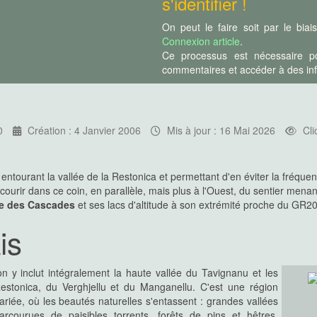
s'identifier !
passant par les crêtes au-dessus
 bergeries et, pour terminer, la
On peut le faire soit par le bia
ca...
Connexion article
.
Ce processus est nécessaire po
commentaires et accéder à des info
e sauvage" des crêtes de la Lonca
e, encore parcouru par un sentier
us ou moins bien cairnée, encore
rêtes de la Lonca standards !
e part, la traversée du ravin de
0
Création : 4 Janvier 2006
Mis à jour : 16 Mai 2026
Cli
 aux randonneurs expérimentés en
entourant la vallée de la Restonica et permettant d'en éviter la fréquent
rcourir dans ce coin, en parallèle, mais plus à l'Ouest, du sentier mena
 l'île"
et une curiosité naturelle
e des Cascades
et ses lacs d'altitude à son extrémité proche du GR20
Capu Tafonatu"
, font de cette
uge de Ciottulu di I Mori deux
is
fuge, GR20 oblige, mais, pour ces
our vous accompagner...
n y inclut intégralement la haute vallée du Tavignanu et les
Restonica, du
Verghjellu et du Manganellu. C'est une région
variée, où les beautés naturelles s'entassent : grandes vallées
aturels de la Corse que ce lac
parcourues de paisibles torrents, forêts de pins et hêtres,
ntagne corse !