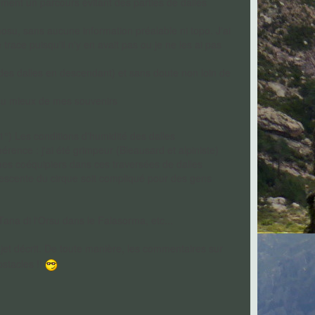
isément un parcours évitant des parties de dalles
osu, sans aucune information préalable ni topo. J'ai
trace puisqu'il n'y en avait pas ou je ne les ai pas
e des dalles en descendant) et sans doute non loin de
 au mieux de mes souvenirs
1°) Les conditions d'humidité des dalles
rence : j'ai été grimpeur (Bleausard et alpiniste)
 mes coéquipiers dans ces traversées de dalles
descente du cirque soit compliqué pour des gens
ana di l'Orsu dans le Falasorma, etc...
trajet décrit. De toute manière, les commentaires sur
bstacles !!