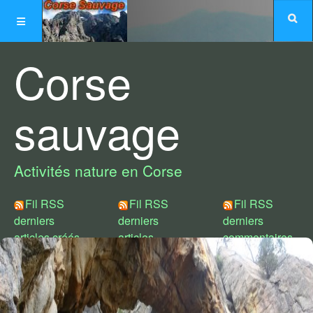
Corse
sauvage
Activités nature en Corse
Fil RSS
Fil RSS
Fil RSS
derniers
derniers
derniers
articles créés
articles
commentaires
modifiés
Choix de styles :