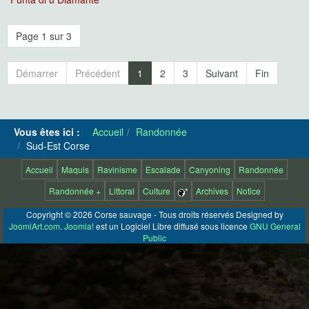
Page 1 sur 3
Démarrer
Précédent
1
2
3
Suivant
Fin
Vous êtes ici :
Accueil
Randonnée
Sud-Est Corse
Accueil
Maquis
Ravinisme
Escalade
Canyoning
Randonnée
Randonnée +
Littoral
Culture
*
Archives
Notice
Copyright © 2026 Corse sauvage - Tous droits réservés Designed by
JoomlArt.com
.
Joomla!
est un Logiciel Libre diffusé sous licence
GNU General
Public