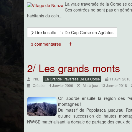
La vraie traversée de la Corse se d
Ces contrées ne sont pas en général 
Pratique
habitants du coin...
Ci-dessous les informations pratiques 
Traversée de la Corse !
Les étapes et le découpage du parcours, les recomma
Lire la suite : 1/ De Cap Corse en Agriates
période idéale, les hébergements, les ravitaillements, le
cartes,...
3 commentaires
2/ Les grands monts
PhE
La Grande Traversée De La Corse
11 Avril 2010
Création : 4 Janvier 2006
Mis à jour : 13 Janvier 2018
On aborde ensuite la région des "vr
montagnes !
Du massif de Popolasca jusqu'au Rot
qu'une succession de hautes montagn
NW/SE matérialisant la dorsale de partage des eaux de