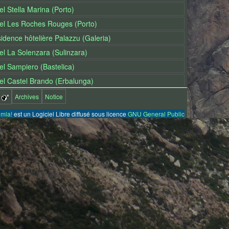
el Stella Marina (Porto)
el Les Roches Rouges (Porto)
idence hôtelière Palazzu (Galeria)
el La Solenzara (Sulinzara)
el Sampiero (Bastelica)
el Castel Brando (Erbalunga)
*
Archives
Notice
mla!
est un Logiciel Libre diffusé sous licence
GNU General Public