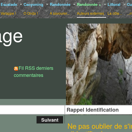
Escalade
Canyoning
Randonnée
Randonnée +
Littoral
Cu
Varappe !
O Onda !
A savourer...
Auteurs externes
La côte...
...
age
Choix de styles :
Fil RSS derniers
commentaires
Rappel Identification
Suivant
Ne pas oublier de s'in
e se doit d'intégrer la dorsale de