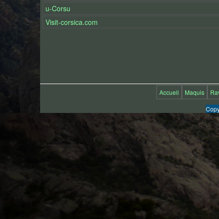
u-Corsu
Visit-corsica.com
Accueil
Maquis
Ra
Copy