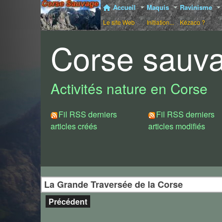
Accueil
Maquis
Ravinisme
Le site Web
Initiation...
Kézaco ?
Corse sauv
Activités nature en Corse
Fil RSS derniers
Fil RSS derniers
articles créés
articles modifiés
La Grande Traversée de la Corse
Précédent
1/ De Cap Corse en Agriates
La vraie traversée de la Cors