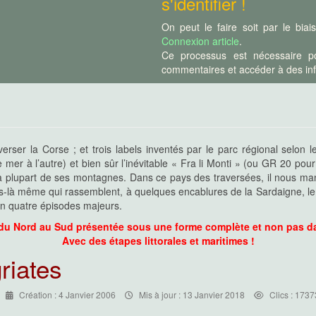
s'identifier !
du départ du GR20 !
énéral celle des alpinistes et des
our les habitants du coin...
On peut le faire soit par le bia
Connexion article
.
Ce processus est nécessaire po
commentaires et accéder à des info
 "vraies" montagnes !
'au Rotondo et Monte d'Oro, ce
aillant la longue crête NW/SE
se des Grands Monts...
verser la Corse ; et trois labels inventés par le parc régional selon 
zavona, la dorsale des montagnes
er à l’autre) et bien sûr l’inévitable « Fra li Monti » (ou GR 20 pour
e !
la plupart de ses montagnes. Dans ce pays des traversées, il nous manqu
 de l'Incudine dominant le plateau
-là même qui rassemblent, à quelques encablures de la Sardaigne, le gr
s lieux peuvent même inciter à la
en quatre épisodes majeurs.
 du Nord au Sud présentée sous une forme complète et non pas d
Avec des étapes littorales et maritimes !
 Corse, prolongée jusqu'au massif
riates
st un prétexte à s'échapper des
ons et sentes de l'Ospedale et les
rs battus et des joyaux comme la
Création : 4 Janvier 2006
Mis à jour : 13 Janvier 2018
Clics : 1737
ent contournables pour ceux qui