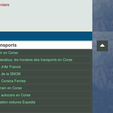
ntaire
ansports
ir en Corse
sicabus, les horaires des transports en Corse
e d'Air France
e de la SNCM
e Corsica Ferries
train en Corse
 autocars en Corse
ation voitures Expedia