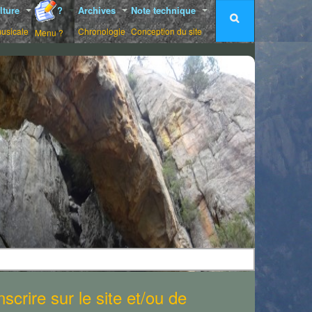
lture
?
Archives
Note technique
musicale
Chronologie
Conception du site
Menu ?
scrire sur le site et/ou de