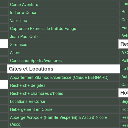
Loc
Corse Aventure
Ren
In Terra Corsa
Cor
Vallecime
Eur
Caprunale Express, le trail du Fangu
Avi
Jean-Paul Quilici
Re
Xtremsud
Altore
A C
Corsicanet Sports/Aventures
Pai
Gîtes et Locations
Le 
Aub
Appartement Zitamboli/Albertacce (Claude BERNARD)
Cas
Recherche de gîtes
Hô
Recherche chambres d'hôtes
Locations en Corse
Séj
Hébergement en Corse
Hôt
Auberge Acropole (Famille Vesperini) à Ascu & Nicole
Rés
(Asco)
Rés