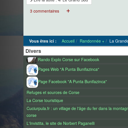
3 commentaires
Vous êtes ici :
Accueil
Randonnée +
La Grande
Divers
Rando Explo Corse sur Facebook
Pages Web "A Punta Bunifazinca"
Page Facebook "A Punta Bunifazinca"
Refuges et sources de Corse
La Corse touristique
Cuciurpula.fr : un village de l'âge du fer dans la montag
corse
L'Invistita, le site de Norbert Paganelli