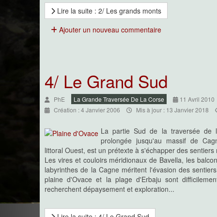
Lire la suite : 2/ Les grands monts
Ajouter un nouveau commentaire
4/ Le Grand Sud
PhE
La Grande Traversée De La Corse
11 Avril 2010
Création : 4 Janvier 2006
Mis à jour : 13 Janvier 2018
La partie Sud de la traversée de 
prolongée jusqu'au massif de Cag
littoral Ouest, est un prétexte à s'échapper des sentie
Les vires et couloirs méridionaux de Bavella, les balco
labyrinthes de la Cagne méritent l'évasion des sentier
plaine d'Ovace et la plage d'Erbaju sont difficileme
recherchent dépaysement et exploration...
Lire la suite : 4/ Le Grand Sud