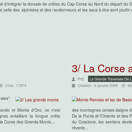
oit d'intégrer la dorsale de crêtes du Cap Corse au Nord du départ du 
celle des alpinistes et des randonneurs et les sacs à dos sont plutôt 
nécessaires pour cette Grande
ndations concernant la durée, la
s accès de départ et d'arrivée, les
3/ La Corse 
PhE
La Grande Traversée De 
Clics : 17974
Création : 4 Janvier 2006
Mi
aies"
ondo et Monte d'Oro, ce n'est
des montagnes corses daigne de
es entaillant la longue crête
De la Punta di l'Oriente et des 
 la Corse des Grands Monts...
du Coscione, les sentiers devie
rêverie...