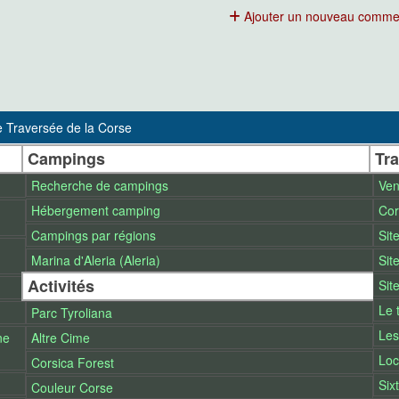
Ajouter un nouveau comme
 Traversée de la Corse
Campings
Tr
Recherche de campings
Ven
Hébergement camping
Cor
Campings par régions
Sit
Marina d'Aleria (Aleria)
Sit
Activités
Sit
Le 
Parc Tyroliana
Les
ne
Altre Cime
Loc
Corsica Forest
Sixt
Couleur Corse