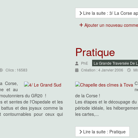
Lire la suite : 3/ La Corse a
Ajouter un nouveau comme
Pratique
PhE
La Grande Traversée De 
Clics : 16583
Création : 4 Janvier 2006
Mi
la Corse,
C
ne et au
n
rs moutonniers du GR20 !
de la Corse !
ns et sentes de l'Ospedale et les
Les étapes et le découpage du 
s battus et des joyaux comme la
période idéale, les hébergements
nt contournables pour ceux qui
les cartes,...
Lire la suite : Pratique