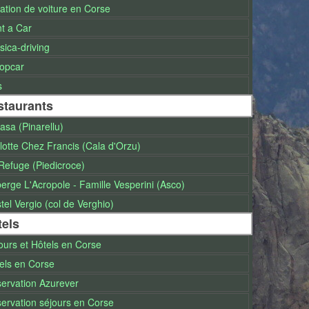
ation de voiture en Corse
t a Car
sica-driving
opcar
s
staurants
asa (Pinarellu)
llotte Chez Francis (Cala d'Orzu)
Refuge (Piedicroce)
erge L'Acropole - Famille Vesperini (Asco)
tel Vergio (col de Verghio)
tels
ours et Hôtels en Corse
els en Corse
ervation Azurever
ervation séjours en Corse