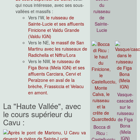
qui nous intéresse, avec ses sous-
du
vallées et massifs :
ruisseau
Vers l'W,
le ruisseau de
de
Sainte-Lucie et ses affluents
Sainte-
Finicione et Valdu Grande
Lucie
(Valdu IGN)
Vers le NE,
le massif de San
Martinu avec les ruisseaux de
Radichella et Niffru/Lora
Vers le NW,
le ruisseau de
Figa Bona (Mela IGN) et ses
affluents Carciara, Cervi et
Peralzone en aval de la
brèche, Frassiccia et Velacu
en amont.
Vasque-
cascade
La "Haute Vallée", avec
sur le
le cours supérieur du
ruisseau
de Figa
Cavu :
Bona
Bocca di
(Mela
Ricu :
IGN)
Castellucciu