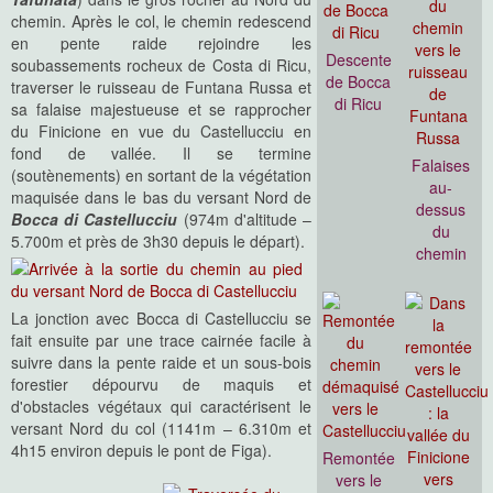
chemin. Après le col, le chemin redescend
en pente raide rejoindre les
Descente
soubassements rocheux de Costa di Ricu,
de Bocca
traverser le ruisseau de Funtana Russa et
di Ricu
sa falaise majestueuse et se rapprocher
du Finicione en vue du Castellucciu en
fond de vallée. Il se termine
Falaises
(soutènements) en sortant de la végétation
au-
maquisée dans le bas du versant Nord de
dessus
Bocca di Castellucciu
(974m d'altitude –
du
5.700m et près de 3h30 depuis le départ).
chemin
La jonction avec Bocca di Castellucciu se
fait ensuite par une trace cairnée facile à
suivre dans la pente raide et un sous-bois
forestier dépourvu de maquis et
d'obstacles végétaux qui caractérisent le
versant Nord du col (1141m – 6.310m et
4h15 environ depuis le pont de Figa).
Remontée
vers le