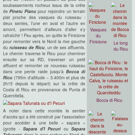
soubassements rocheux issus de la crête
de
Pinetu Pianu
pour rejoindre un terrain
plat proche des vasques du ruisseau :
deux sentes, l'une en aval et l'autre en
amont, permettent d'ailleurs d'aller s'y
Vasques
rafraîchir ! Peu après, on quitte le Finicione
du
pour remonter vers le Nord la rive gauche
Finicione
Le long
du
ruisseau de Ricu
, un de ses affluents.
du Ricu
Le chemin traverse le Ricu pour cheminer
ensuite sur sa RD, traverser un petit
affluent et remonter ce nouveau ruisseau
dans une pente raide jusqu'à
Bocca di
Ricu
(795m d'altitude – 3.400m et plus de
2h15 depuis le départ) sur la crête de
Costa di Ricu en provenance de Punta di
Quercitella.
Bocca di Ricu
A noter dans cette montée le sentier
d'accès qui a été construit par l'association
pour accéder à une belle « sapara »
(grotte -
Sapara d'I Pecuri
ou
Sapara
Tafunata
) dans le gros rocher au Nord du