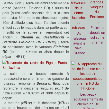
Sainte-Lucie jusqu'à un embranchement à
droite (panneau Finicione RD) à 800m du
pont (autre accès possible depuis la piste
de Luviu). Une sente de chasseurs rejoint,
40m d'altitude plus haut, l'ancien chemin
Le
enfoui sous le maquis dans sa partie aval.
Finicione
Il suffit de le suivre en remontant cet
depuis un
Au
ancien
« Chemin du Castellucciu »
col sur le
ruisseau
(variante Finicione RD - HR12)
jusqu'à
chemin
avant le
sa confluence avec la variante
Finicione
Valdu
RG
(810m – 5.500m et 3h20 depuis le
Grande
départ - HR11).
La suite de la boucle consiste à
redescendre ce chemin en rive gauche du
ruisseau, remonter à
Bocca di Ricu
, puis
reprendre la descente jusqu'au
pont de
Figa
(300m – 10.370m et 7h00 depuis le
Les beaux
départ).
soubassements du
La montée (
HR12
) et la descente (
HR11
)
chemin en RD
de cette boucle ont été décrites en détail
(HR12)