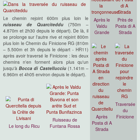
Le chemin rejoint 600m plus loin le
Après le
Près de
ruisseau de Quarciteddu
(750m –
Valdu
Posta di A
4.870m et 2h30 depuis le départ). De là, il
Grande
Strada
se prolonge sur l'autre rive et rejoint 800m
plus loin le Chemin du Finicione RG (810m
– 5.500m et 3h depuis le départ - HR11)
après avoir traversé le Finicione : les deux
chemins n'en forment alors plus qu'un
jusqu'à
Bocca di Castellucciu
(1.141m –
6.960m et 4h05 environ depuis le départ).
Traversée
du
Après
Finicione
Ruisseau de
Posta di A
Le long du Ricu
Funtana Rossa
Strada