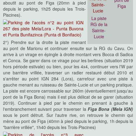
pont de
aboutit au pont de Figa (20mn à pied
Figa
depuis le parking, 1h25 depuis les Trois-
Piscines).
La piste
RG de la
Sainte-
Lucie
2°) Prendre sur la droite la piste menant
au pont de Marionu et continuer ensuite sur la RG du Cavu. On
arrive à un virage en épingle à droite montant vers Bocca di Sadica
et Conca. Se garer dans ce virage pour les berlines (situation 2019
hors période estivale) ou bien, pour les 4x4, continuer vers l'W par
une barrière vrillée, traverser un radier restauré début 2010 et
s'arrêter au point IGN 284 (Lora), carrefour avec une piste à
gauche menant au ruisseau de Sainte-Lucie et un parking pratique.
La piste est encore carrossable sur 260m (éventuellement jusqu'au
pont de la Figa Bona) mais il est plus délicat de se garer (situation
2019). Continuer à pied par le chemin en prenant à gauche à
l'embranchement suivant pour traverser la
Figa Bona (Mela IGN)
sous le pont détruit. Sur l'autre rive, on retrouve le chemin qui
mène au pont de Figa (40mn à pied depuis le parking, 1h depuis la
"barrière vrillée", 1h40 depuis les Trois-Piscines)