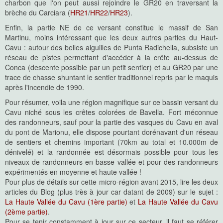
charbon que l'on peut aussi rejoindre le GR20 en traversant la
brèche du Carciara (
HR21
/
HR22
/
HR23
).
Enfin, la partie NE de ce versant constitue le massif de San
Martinu, moins intéressant que les deux autres parties du Haut-
Cavu : autour des belles aiguilles de Punta Radichella, subsiste un
réseau de pistes permettant d'accéder à la crête au-dessus de
Conca (descente possible par un petit sentier) et au GR20 par une
trace de chasse shuntant le sentier traditionnel repris par le maquis
après l'incendie de 1990.
Pour résumer, voila une région magnifique sur ce bassin versant du
Cavu niché sous les crêtes colorées de Bavella. Fort méconnue
des randonneurs, sauf pour la partie des vasques du Cavu en aval
du pont de Marionu, elle dispose pourtant dorénavant d'un réseau
de sentiers et chemins important (70km au total et 10.000m de
dénivelé) et la randonnée est désormais possible pour tous les
niveaux de randonneurs en basse vallée et pour des randonneurs
expérimentés en moyenne et haute vallée !
Pour plus de détails sur cette micro-région avant 2015, lire les deux
articles du Blog (plus très à jour car datant de 2009) sur le sujet :
La Haute Vallée du Cavu (1ère partie)
et
La Haute Vallée du Cavu
(2ème partie)
.
Pour se tenir constamment à jour sur ce secteur, il faut se référer