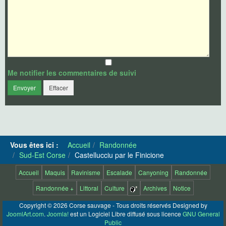
Me notifier les commentaires de suivi
Envoyer
Effacer
Vous êtes ici :
Accueil
Randonnée
Sud-Est Corse
Castellucciu par le Finicione
Accueil
Maquis
Ravinisme
Escalade
Canyoning
Randonnée
Randonnée +
Littoral
Culture
*
Archives
Notice
Copyright © 2026 Corse sauvage - Tous droits réservés Designed by
JoomlArt.com
.
Joomla!
est un Logiciel Libre diffusé sous licence
GNU General
Public