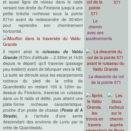
et quasi ligne de niveau dans le raide
571
versant rive droite du Finicione jusqu'à une
petite brèche rocheuse sous la pointe
571m avant de redescendre de 30/40m
Le
pour reprendre son cheminement
chemin
horizontal.
avec ses
soutènements
Il rejoint ainsi le
ruisseau de Valdu
Grande
(570m d'altitude – 2.350m et 1h30
depuis le départ) qu'il traverse (passage
peu évident) avant de bifurquer vers le NE.
La suite se déroule sous les escarpements
La descente du col
rocheux du pied de la crête de
de la pointe 571
Quarciteddu en restant 100 à 120m au-
dessus du Finicione, traverse un ruisseau
dans un lit raide et délité, puis atteint une
plate-forme rocheuse caractéristique,
proche d'un poste de chasse (
Posta di A
Strada
), à l'arrivée d'une sente
descendant des environs de Luviu par la
crête de Quarciteddu.