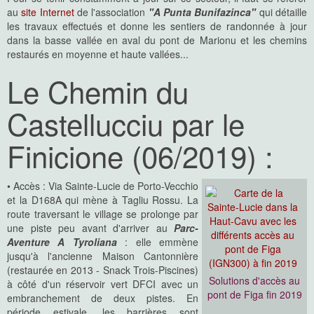
au
site Internet
de l'association
"A Punta Bunifazinca"
qui détaille
les travaux effectués et donne les sentiers de randonnée à jour
dans la basse vallée en aval du pont de Marionu et les chemins
restaurés en moyenne et haute vallées...
Le Chemin du
Castellucciu par le
Finicione (06/2019) :
• Accès : Via Sainte-Lucie de Porto-Vecchio
et la D168A qui mène à Tagliu Rossu. La
route traversant le village se prolonge par
une piste peu avant d'arriver au
Parc-
Aventure A Tyroliana
: elle emmène
jusqu'à l'ancienne Maison Cantonnière
(restaurée en 2013 - Snack Trois-Piscines)
Solutions d'accès au
à côté d'un réservoir vert DFCI avec un
pont de Figa fin 2019
embranchement de deux pistes. En
période estivale, les barrières sont