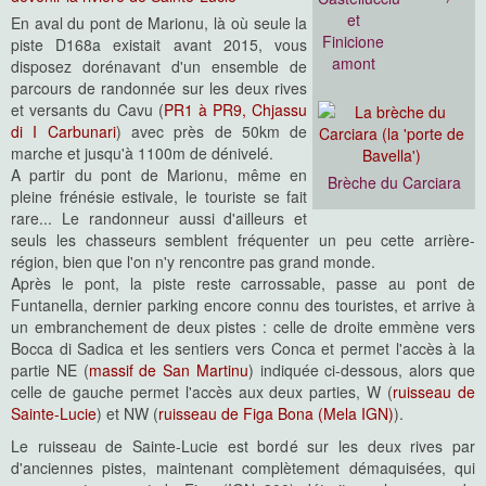
et
En aval du pont de Marionu, là où seule la
Finicione
piste D168a existait avant 2015, vous
amont
disposez dorénavant d'un ensemble de
parcours de randonnée sur les deux rives
et versants du Cavu (
PR1 à PR9, Chjassu
di I Carbunari
) avec près de 50km de
marche et jusqu'à 1100m de dénivelé.
A partir du pont de Marionu, même en
Brèche du Carciara
pleine frénésie estivale, le touriste se fait
rare... Le randonneur aussi d'ailleurs et
seuls les chasseurs semblent fréquenter un peu cette arrière-
région, bien que l'on n'y rencontre pas grand monde.
Après le pont, la piste reste carrossable, passe au pont de
Funtanella, dernier parking encore connu des touristes, et arrive à
un embranchement de deux pistes : celle de droite emmène vers
Bocca di Sadica et les sentiers vers Conca et permet l'accès à la
partie NE (
massif de San Martinu
) indiquée ci-dessous, alors que
celle de gauche permet l'accès aux deux parties, W (
ruisseau de
Sainte-Lucie
) et NW (
ruisseau de Figa Bona (Mela IGN)
).
Le ruisseau de Sainte-Lucie est bordé sur les deux rives par
d'anciennes pistes, maintenant complètement démaquisées, qui