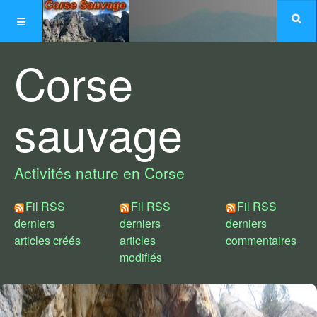
Corse
sauvage
Activités nature en Corse
Fil RSS
Fil RSS
Fil RSS
derniers
derniers
derniers
articles créés
articles
commentaires
modifiés
Choix de styles :