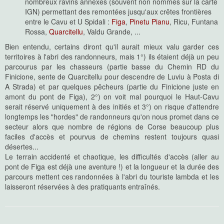
nombreux ravins annexes (souvent non nommés sur la carte
IGN) permettant des remontées jusqu'aux crêtes frontières
entre le Cavu et U Spidali :
Figa
,
Pinetu Pianu
, Ricu, Funtana
Rossa,
Quarcitellu
, Valdu Grande, ...
Bien entendu, certains diront qu'il aurait mieux valu garder ces
territoires à l'abri des randonneurs, mais 1°) ils étaient déjà un peu
parcourus par les chasseurs (partie basse du Chemin RD du
Finicione, sente de Quarcitellu pour descendre de Luviu à Posta di
A Strada) et par quelques pêcheurs (partie du Finicione juste en
amont du pont de Figa), 2°) on voit mal pourquoi le Haut-Cavu
serait réservé uniquement à des initiés et 3°) on risque d'attendre
longtemps les "hordes" de randonneurs qu'on nous promet dans ce
secteur alors que nombre de régions de Corse beaucoup plus
faciles d'accès et pourvus de chemins restent toujours quasi
désertes...
Le terrain accidenté et chaotique, les difficultés d'accès (aller au
pont de Figa est déjà une aventure !) et la longueur et la durée des
parcours mettent ces randonnées à l'abri du touriste lambda et les
laisseront réservées à des pratiquants entraînés.