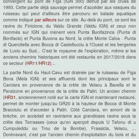
convergent au pont de Figa (IGN 300) détruit par les crues de
1993. Cette partie déjà sauvage permet d'accéder aux vasques du
ruisseau qui peut d'ailleurs être parcouru en balade aquatique
comme indiqué
par ailleurs
sur ce site. Au-delà du pont, ce sont les
ravins du Finicione, du Valdu Grande (Valdu IGN) et ceux non
nommés sur IGN qui mènent vers Punta Bunifazinca (Punta di
Bonifacio) et Punta Buvona au Nord, la crête Monte Calva - Punta
di Quercitella avec Bocca di Castellucciu à l'Ouest et les bergeries
de Luviu au Sud... C'est le royaume de l'exploration, même si les
anciens chemins historiques ont été restaurés en 2017/2018 dans
ce secteur (
HR11
/
HR12)
...
La partie Nord du Haut-Cavu est drainée par le ruisseau de Figa
Bona (Mela IGN) et ses affluents dont les principaux sont le
Carciara en provenance de la crête de Velacu à Bavella et le
Peralzone en provenance de la crête de Paliri. Un ancien chemin
(
HR31
, anciennement noté sur la carte IGN et maintenant restauré,
permet de monter jusqu'au GR20 à la hauteur de Bocca di Monte
Bracciutu et d'accéder à Paliri. Côté Carciara, en amont de la
brèche, on accèdait en ravinisme aux grandioses ravins sous la
crête des Terrasses (ceux qu'on aperçoit depuis U Tafonu di u
Cumpuleddu ou Trou de la Bombe), Frassicia, Velacu, ...
Dorénavant, c'est par l'ancien chemin d'exploitation du bois et du