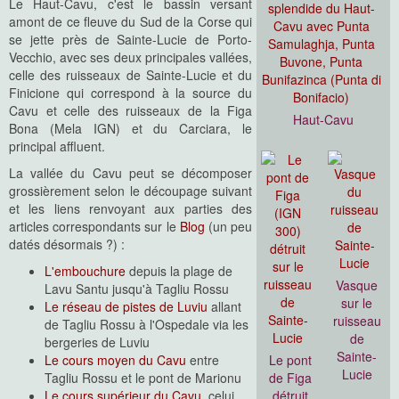
Le Haut-Cavu, c'est le bassin versant
amont de ce fleuve du Sud de la Corse qui
se jette près de Sainte-Lucie de Porto-
Vecchio, avec ses deux principales vallées,
celle des ruisseaux de Sainte-Lucie et du
Finicione qui correspond à la source du
Cavu et celle des ruisseaux de la Figa
Haut-Cavu
Bona (Mela IGN) et du Carciara, le
principal affluent.
La vallée du Cavu peut se décomposer
grossièrement selon le découpage suivant
et les liens renvoyant aux parties des
articles correspondants sur le
Blog
(un peu
datés désormais ?) :
L'embouchure
depuis la plage de
Vasque
Lavu Santu jusqu'à Tagliu Rossu
sur le
Le réseau de pistes de Luviu
allant
ruisseau
de Tagliu Rossu à l'Ospedale via les
de
bergeries de Luviu
Sainte-
Le cours moyen du Cavu
entre
Le pont
Lucie
Tagliu Rossu et le pont de Marionu
de Figa
Le cours supérieur du Cavu
, celui
détruit