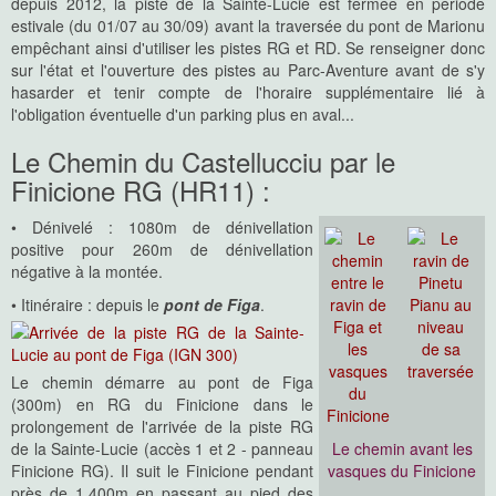
depuis 2012, la piste de la Sainte-Lucie est fermée en période
estivale (du 01/07 au 30/09) avant la traversée du pont de Marionu
empêchant ainsi d'utiliser les pistes RG et RD. Se renseigner donc
sur l'état et l'ouverture des pistes au Parc-Aventure avant de s'y
hasarder et tenir compte de l'horaire supplémentaire lié à
l'obligation éventuelle d'un parking plus en aval...
Le Chemin du Castellucciu par le
Finicione RG (HR11) :
• Dénivelé : 1080m de dénivellation
positive pour 260m de dénivellation
négative à la montée.
• Itinéraire : depuis le
pont de Figa
.
Le chemin démarre au pont de Figa
(300m) en RG du Finicione dans le
prolongement de l'arrivée de la piste RG
de la Sainte-Lucie (accès 1 et 2 - panneau
Le chemin avant les
Finicione RG). Il suit le Finicione pendant
vasques du Finicione
près de 1.400m en passant au pied des