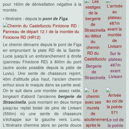
pour 160m de dénivellation négative à la
montée.
• Itinéraire : depuis le
pont de Figa
.
Le chemin démarre depuis le pont de Figa
en empruntant la piste RD de la Sainte-
Sur le
Lucie jusqu'à un embranchement à droite
plateau
(panneau Finicione RD) à 800m du pont
487m
Bergerie
(autre accès possible depuis la piste de
avant
de
Luviu). Une sente de chasseurs rejoint,
Livisani
Strascinella
40m d'altitude plus haut, l'ancien chemin
enfoui sous le maquis dans sa partie aval.
On le suit dans une montée assez raide,
longeant d'abord l'ancienne
bergerie de
Strascinella
, puis montant en deux temps
jusqu'au replat boisé de pins de Livisani
(550m) où une sente de chasseurs
s'échappe sur la gauche vers Luviu.
Le col de
L'itinéraire chemine alors en pente douce
la pointe