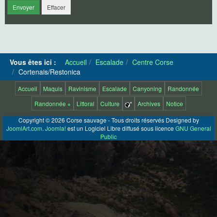
Envoyer
Effacer
Vous êtes ici :
Accueil
Escalade
Centre Corse
Cortenais/Restonica
Accueil
Maquis
Ravinisme
Escalade
Canyoning
Randonnée
Randonnée +
Littoral
Culture
*
Archives
Notice
Copyright © 2026 Corse sauvage - Tous droits réservés Designed by
JoomlArt.com
.
Joomla!
est un Logiciel Libre diffusé sous licence
GNU General
Public