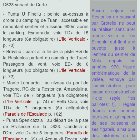
D623 venant de Corte :
Aucun séjour en
• Punta U Finellu : pointe au-dessus à
Restonica en passant
droite du camping de Tuani, accessible en
par Grotelle ne peut
remontant sentier et ruisseau 900m après
se réaliser sans aller
le parking. Esmeralda, voie TD+ de 15
rendre visite à Téo
longueurs (6a obligatoire) (
L'Ile Verticale
-
Simonini qui tient une
p. 70)
buvette juste à
• Bravino : paroi à la fin de la piste RG de
l'entrée du sentier de
la Restonica partant du camping de Tuani.
Melu depuis les
Passagers du vent, voie ED- de 6
années 1970. Figure
longueurs (6b obligatoire) (
L'Ile Verticale
-
emblématique de la
p. 72)
vallée, ennuyé par
• Monte Leonardo : au niveau du pont de
l'administration pour
Tragone, RG de la Restonica. Amandulina,
cause de construction
voie TD+ de 7 longueurs (6a obligatoire)
illicite (style "les
(
L'Ile Verticale
- p. 74) et Bella Ciao, voie
paillotes" !), il régale
TD+ de 7 longueurs (6a obligatoire)
depuis des années
(
Paradis de l'Escalade
p. 102)
touristes et grimpeurs
• Punta Spenicazzia : au départ de la piste
de ses boissons et
de Rivisecce sur la D623. Candella di
ses figatelli, ainsi que
l'Oro, voie D+ de 5 longueurs (
Paradis de
des histoires de la
l'Escalade
p. 69) et Acqua di Rocca, voie