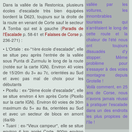
vallée par les
Dans la vallée de la Restonica, plusieurs
voitures, les
écoles d'escalade très bien équipées
innombrables
bordent la D623, toujours sur la droite de
touristes qui
la route en venant de Corte sauf le secteur
s'arrêtaient le long de
A Tomba qui est à gauche (
Paradis de
cette route et la
l'Escalade
p. 58-61 et
Falaises de Corse
p.
chaleur de l'été nous
236-271) :
ont toujours
• L'Ortale : ex-"1ère école d'escalade", elle
dissuadés d'y
se situe peu après l'entrée de la vallée
stopper. Même
sous Punta di Zurmulu le long de la route
problème pour
(notée sur la carte IGN). Environ 40 voies
s'essayer à des voies
de 15/20m du 3+ au 7c, orientées au Sud
montagne depuis
et avec pas mal de choix pour les
Grotelle !
débutants
Voilà comment, en 25
• Picellu : ex-"2ème école d'escalade", elle
ans de Corse, nous
se situe environ 4 km après Corte (Picello
n'avons jamais réussi
sur la carte IGN). Environ 60 voies de 30m
à pratiquer l'escalade
maximum du 5+ au 8a, orientées au Sud
dans un des endroits
et avec un secteur de blocs en amont
les plus propices de
(6a/6b
l'île !
• Tuani : ex-"Vieux campeur", elle se situe
environ 6 km après Corte, 900m environ