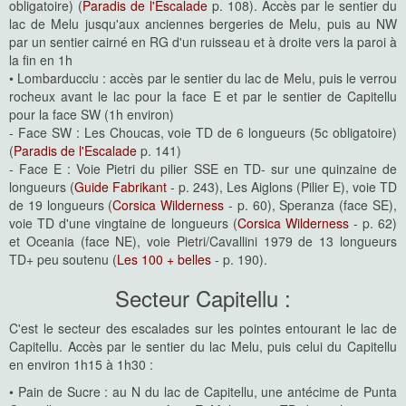
obligatoire) (
Paradis de l'Escalade
p. 108). Accès par le sentier du
lac de Melu jusqu'aux anciennes bergeries de Melu, puis au NW
par un sentier cairné en RG d'un ruisseau et à droite vers la paroi à
la fin en 1h
• Lombarducciu : accès par le sentier du lac de Melu, puis le verrou
rocheux avant le lac pour la face E et par le sentier de Capitellu
pour la face SW (1h environ)
- Face SW : Les Choucas, voie TD de 6 longueurs (5c obligatoire)
(
Paradis de l'Escalade
p. 141)
- Face E : Voie Pietri du pilier SSE en TD- sur une quinzaine de
longueurs (
Guide Fabrikant
- p. 243), Les Aiglons (Pilier E), voie TD
de 19 longueurs (
Corsica Wilderness
- p. 60), Speranza (face SE),
voie TD d'une vingtaine de longueurs (
Corsica Wilderness
- p. 62)
et Oceania (face NE), voie Pietri/Cavallini 1979 de 13 longueurs
TD+ peu soutenu (
Les 100 + belles
- p. 190).
Secteur Capitellu :
C'est le secteur des escalades sur les pointes entourant le lac de
Capitellu. Accès par le sentier du lac Melu, puis celui du Capitellu
en environ 1h15 à 1h30 :
• Pain de Sucre : au N du lac de Capitellu, une antécime de Punta