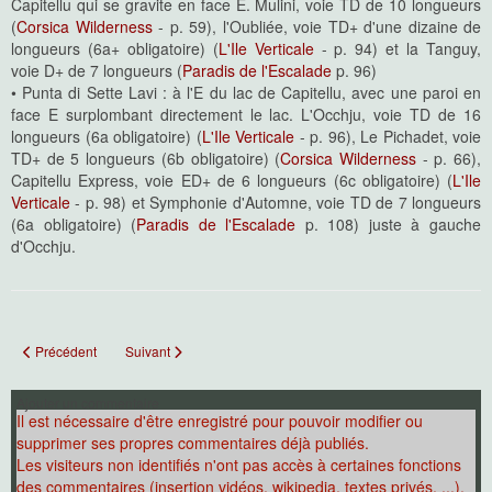
Capitellu qui se gravite en face E. Mulini, voie TD de 10 longueurs
(
Corsica Wilderness
- p. 59), l'Oubliée, voie TD+ d'une dizaine de
longueurs (6a+ obligatoire) (
L'Ile Verticale
- p. 94) et la Tanguy,
voie D+ de 7 longueurs (
Paradis de l'Escalade
p. 96)
• Punta di Sette Lavi : à l'E du lac de Capitellu, avec une paroi en
face E surplombant directement le lac. L'Occhju, voie TD de 16
longueurs (6a obligatoire) (
L'Ile Verticale
- p. 96), Le Pichadet, voie
TD+ de 5 longueurs (6b obligatoire) (
Corsica Wilderness
- p. 66),
Capitellu Express, voie ED+ de 6 longueurs (6c obligatoire) (
L'Ile
Verticale
- p. 98) et Symphonie d'Automne, voie TD de 7 longueurs
(6a obligatoire) (
Paradis de l'Escalade
p. 108) juste à gauche
d'Occhju.
Article précédent : Cortenais/Tavignanu
Article suivant : Cortenais/Verghjellu
Précédent
Suivant
Ajouter un commentaire
Il est nécessaire d'être enregistré pour pouvoir modifier ou
supprimer ses propres commentaires déjà publiés.
Les visiteurs non identifiés n'ont pas accès à certaines fonctions
des commentaires (insertion vidéos, wikipedia, textes privés, ...).