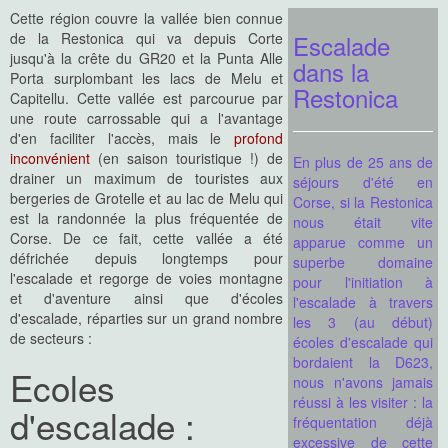
Cette région couvre la vallée bien connue
de la Restonica qui va depuis Corte
Escalade
jusqu'à la crête du GR20 et la Punta Alle
dans la
Porta surplombant les lacs de Melu et
Restonica
Capitellu. Cette vallée est parcourue par
une route carrossable qui a l'avantage
d'en faciliter l'accès, mais le
profond
inconvénient
(en saison touristique !) de
En plus de 25 ans de
drainer un maximum de touristes aux
séjours d'été en
bergeries de Grotelle et au lac de Melu qui
Corse, si la Restonica
est la randonnée la plus fréquentée de
nous était vite
Corse. De ce fait, cette vallée a été
apparue comme un
défrichée depuis longtemps pour
superbe domaine
l'escalade et regorge de voies montagne
pour l'initiation à
et d'aventure ainsi que d'écoles
l'escalade à travers
d'escalade, réparties sur un grand nombre
les 3 (au début)
de secteurs :
écoles d'escalade qui
bordaient la D623,
Ecoles
nous n'avons jamais
réussi à les visiter : la
d'escalade :
fréquentation déjà
excessive de cette