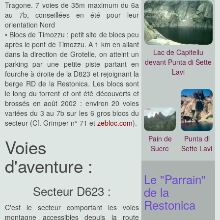
Tragone. 7 voies de 35m maximum du 6a
au 7b, conseillées en été pour leur
orientation Nord
• Blocs de Timozzu : petit site de blocs peu
après le pont de Timozzu. A 1 km en allant
Lac de Capitellu
dans la direction de Grotelle, on atteint un
devant Punta di Sette
parking par une petite piste partant en
Lavi
fourche à droite de la D823 et rejoignant la
berge RD de la Restonica. Les blocs sont
le long du torrent et ont été découverts et
brossés en août 2002 : environ 20 voies
variées du 3 au 7b sur les 6 gros blocs du
secteur (Cf. Grimper n° 71 et
zebloc.com
).
Pain de
Punta di
Voies
Sucre
Sette Lavi
d'aventure :
Le "Parrain"
Secteur D623 :
de la
Restonica
C'est le secteur comportant les voies
montagne accessibles depuis la route