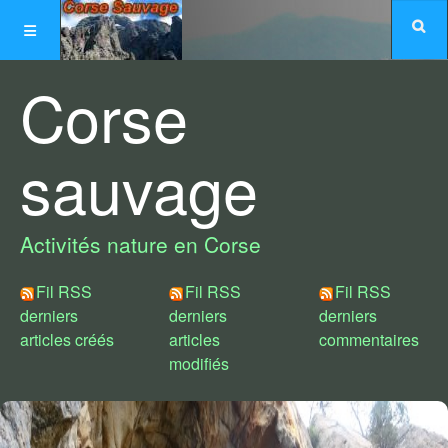
Corse
sauvage
Activités nature en Corse
Fil RSS
Fil RSS
Fil RSS
derniers
derniers
derniers
articles créés
articles
commentaires
modifiés
Choix de styles :