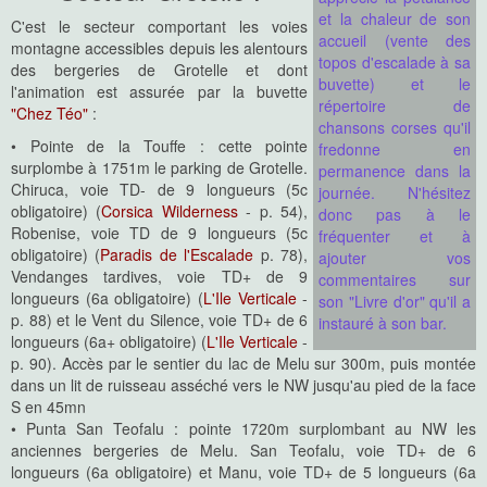
et la chaleur de son
C'est le secteur comportant les voies
accueil (vente des
montagne accessibles depuis les alentours
topos d'escalade à sa
des bergeries de Grotelle et dont
buvette) et le
l'animation est assurée par la buvette
répertoire de
"Chez Téo"
:
chansons corses qu'il
• Pointe de la Touffe : cette pointe
fredonne en
surplombe à 1751m le parking de Grotelle.
permanence dans la
Chiruca, voie TD- de 9 longueurs (5c
journée. N'hésitez
obligatoire) (
Corsica Wilderness
- p. 54),
donc pas à le
Robenise, voie TD de 9 longueurs (5c
fréquenter et à
obligatoire) (
Paradis de l'Escalade
p. 78),
ajouter vos
Vendanges tardives, voie TD+ de 9
commentaires sur
longueurs (6a obligatoire) (
L'Ile Verticale
-
son "Livre d'or" qu'il a
p. 88) et le Vent du Silence, voie TD+ de 6
instauré à son bar.
longueurs (6a+ obligatoire) (
L'Ile Verticale
-
p. 90). Accès par le sentier du lac de Melu sur 300m, puis montée
dans un lit de ruisseau asséché vers le NW jusqu'au pied de la face
S en 45mn
• Punta San Teofalu : pointe 1720m surplombant au NW les
anciennes bergeries de Melu. San Teofalu, voie TD+ de 6
longueurs (6a obligatoire) et Manu, voie TD+ de 5 longueurs (6a