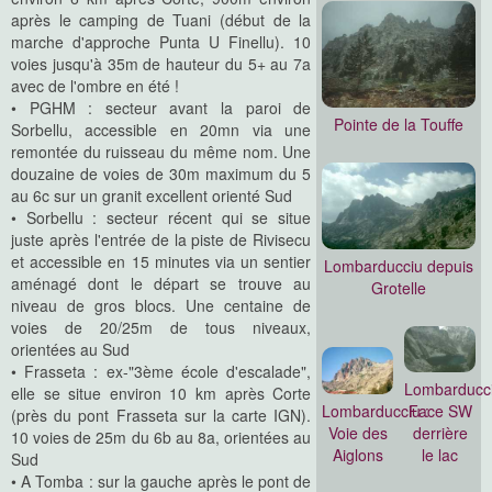
après le camping de Tuani (début de la
marche d'approche Punta U Finellu). 10
voies jusqu'à 35m de hauteur du 5+ au 7a
avec de l'ombre en été !
• PGHM : secteur avant la paroi de
Pointe de la Touffe
Sorbellu, accessible en 20mn via une
remontée du ruisseau du même nom. Une
douzaine de voies de 30m maximum du 5
au 6c sur un granit excellent orienté Sud
• Sorbellu : secteur récent qui se situe
juste après l'entrée de la piste de Rivisecu
et accessible en 15 minutes via un sentier
Lombarducciu depuis
aménagé dont le départ se trouve au
Grotelle
niveau de gros blocs. Une centaine de
voies de 20/25m de tous niveaux,
orientées au Sud
• Frasseta : ex-"3ème école d'escalade",
Lombarducci
elle se situe environ 10 km après Corte
Lombarducciu :
Face SW
(près du pont Frasseta sur la carte IGN).
Voie des
derrière
10 voies de 25m du 6b au 8a, orientées au
Aiglons
le lac
Sud
• A Tomba : sur la gauche après le pont de