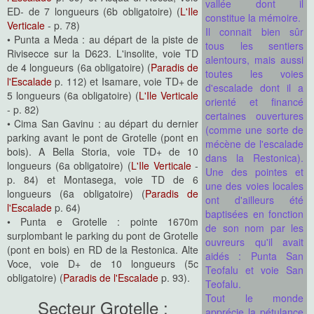
vallée dont il
ED- de 7 longueurs (6b obligatoire) (
L'Ile
constitue la mémoire.
Verticale
- p. 78)
Il connait bien sûr
• Punta a Meda : au départ de la piste de
tous les sentiers
Rivisecce sur la D623. L'insolite, voie TD
alentours, mais aussi
de 4 longueurs (6a obligatoire) (
Paradis de
toutes les voies
l'Escalade
p. 112) et Isamare, voie TD+ de
d'escalade dont il a
5 longueurs (6a obligatoire) (
L'Ile Verticale
orienté et financé
- p. 82)
certaines ouvertures
• Cima San Gavinu : au départ du dernier
(comme une sorte de
parking avant le pont de Grotelle (pont en
mécène de l'escalade
bois). A Bella Storia, voie TD+ de 10
dans la Restonica).
longueurs (6a obligatoire) (
L'Ile Verticale
-
Une des pointes et
p. 84) et Montasega, voie TD de 6
une des voies locales
longueurs (6a obligatoire) (
Paradis de
ont d'ailleurs été
l'Escalade
p. 64)
baptisées en fonction
• Punta e Grotelle : pointe 1670m
de son nom par les
surplombant le parking du pont de Grotelle
ouvreurs qu'il avait
(pont en bois) en RD de la Restonica. Alte
aidés : Punta San
Voce, voie D+ de 10 longueurs (5c
Teofalu et voie San
obligatoire) (
Paradis de l'Escalade
p. 93).
Teofalu.
Tout le monde
Secteur Grotelle :
apprécie la pétulance