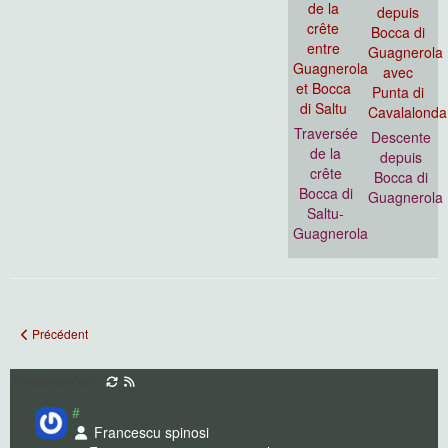
Traversée
Descente
de la
depuis
crête
Bocca di
Bocca di
Guagnerola
Saltu-
Guagnerola
Article précédent : Caprunale et Puscaghja
Précédent
Commentaires
#
Francescu spinosi