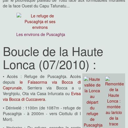
par le pittoresque plateau de Tosu face aux formidables murailles
de la face Ouest du Capu Tafunatu...
Les environs de Puscaghja
Boucle de la Haute
Lonca (07/2010) :
• Accès : Refuge de Puscaghja. Accès
depuis
le Falasorma via Bocca di
Caprunale
, Serriera via Bocca a u
Verghjolu, Ota via Casa Infurcata ou
Evisa
via Bocca di Cuccavera
.
• Dénivelé : 1100m (de 1087m - refuge de
Puscaghja - à 2000m - vers Ciottulu di I
Mori).
• Itinéraire : Du refuge, prendre la sente