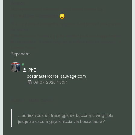
Bonsoir
Merci pour votre réponse, nous avons toutes les
informations nécessaires
Si il n'y a pas d'obstacles majeurs, il ne devrait pas y avoir
de soucis
Effectivement moins il y a de sentier plus nous apprécions
la randonnée ;D votre blog nous aide d'ailleurs souvent ..!
Encore merci
Repondre
#
PhE
postmaster
corse-sauvage.com
09-07-2020 15:54
Citation : Marie carlotti:
...auriez vous un tracé gps de bocca à u verghjolu
jusqu’au capu à ghjalichiccia via bocca ladra?