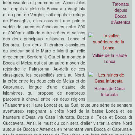
intéressantes et peu connues. Accessibles
Tafonatu
soit depuis la piste de Bocca a u Verghjolu
depuis
et du pont de Verghe, soit depuis le refuge
Bocca
de Puscaghja, elles couvrent une palette
d'Astenica
variée de parcours échelonnés entre 200
et 2000m d'altitude entre crêtes et vallons
des deux principaux ruisseaux, Lonca et
Bonorca. Les deux itinéraires classiques
du secteur sont le Mare e Monti qui relie
Vallée de la Haute
directement Serriera à Ota et la montée à
Lonca
Bocca di Melza qui est un autre moyen de
rejoindre le Falasorma. Au-delà de ces
classiques, les possibilités sont, au Nord,
la crête entre les deux cols de Melza et de
Caprunale, longue d'une dizaine de
Ruines de Casa
kilomètres, qui propose de nombreux
Infurcata
parcours à cheval entre les deux régions
(Falasorma et Haute Lonca) et, au Sud, toute une série de sentiers
aventureux rejoignant la crête Nord de la basse Lonca et les
hauteurs d'Evisa via Casa Infurcata, Bocca di Felce et Bocca di
Cuccavera. Ainsi, le must du coin sera d'aller visiter la crête Nord
autour de Bocca d'Astenica en remontant vers Bocca di Caprunale