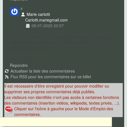
#
Marie carlotti
Carlotti.marie
gmail.com
08-07-2020 20:07
Bonjour, auriez vous un tracé gps de bocca à u verghjolu
jusqu’au capu à ghjalichiccia via bocca ladra?
Merci pour votre retour
Bien à vous
Repondre
Actualiser la liste des commentaires
Flux RSS pour les commentaires sur ce billet
Ajouter un commentaire
Il est nécessaire d'être enregistré pour pouvoir modifier ou
supprimer ses propres commentaires déjà publiés.
Les visiteurs non identifiés n'ont pas accès à certaines fonctions
des commentaires (insertion vidéos, wikipedia, textes privés, ...).
Cliquer sur l'icône à gauche pour le Mode d'Emploi des
commentaires.