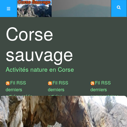
Corse
sauvage
Activités nature en Corse
Fil RSS
Fil RSS
Fil RSS
derniers
derniers
derniers
articles créés
articles
commentaires
modifiés
Choix de styles :