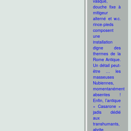
vasque,
douche fixe à
mitigeur
alterné et w.c.
rince-pieds
composent
une
installation
digne des
thermes de la
Rome Antique.
Un détail peut-
être … les
masseuses
Nubiennes,
momentanément
absentes !
Enfin, l’antique
« Casarone »
jadis dédié
aux
transhumants,
abrite