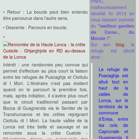
PNRC,
malheureusement
• Retour : La boucle peut bien entendu
décédé fin 2013 en
être parcourue dans l'autre sens.
nous laissant orphelin
du
"meilleur gardien
• Descente : Parcours en boucle.
de Corse... du
•
Monde !"
.
Sur son
blog
, le
refuge est décrit
ainsi :
Intérêt : une randonnée peu connue qui
Le refuge de
permet d'effectuer au plus court la liaison
Puscaghja est
entre les refuges de Puscaghja et Ciottulu
situé tout en
di I Mori. L'itinéraire n'est pas évident
haut de la
quand on le parcourt la première fois,
vallée de
mais, après initiation, il s'avère plus court
Lonca, sur le
que le circuit traditionnel passant par
territoire de la
Bocca di Guagnerola via le Sentier de la
commune
Transhumance et les crêtes rejoignant
d’Evisa, entre
Ciottulu di I Mori. La haute vallée de la
les cols de
Lonca est très belle et sauvage et sa
Caprunale et
remontée sous la crête Custole -
Guagnerola. Il