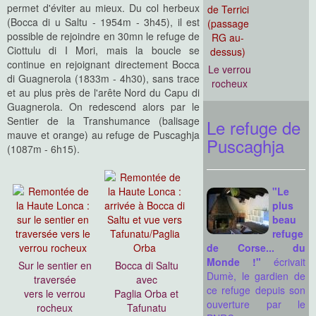
permet d'éviter au mieux. Du col herbeux
(Bocca di u Saltu - 1954m - 3h45), il est
possible de rejoindre en 30mn le refuge de
Ciottulu di I Mori, mais la boucle se
continue en rejoignant directement Bocca
Le verrou
di Guagnerola (1833m - 4h30), sans trace
rocheux
et au plus près de l'arête Nord du Capu di
Guagnerola. On redescend alors par le
Sentier de la Transhumance (balisage
Le refuge de
mauve et orange) au refuge de Puscaghja
Puscaghja
(1087m - 6h15).
"Le
plus
beau
refuge
de Corse... du
Monde !"
écrivait
Sur le sentier en
Bocca di Saltu
Dumè, le gardien de
traversée
avec
ce refuge depuis son
vers le verrou
Paglia Orba et
ouverture par le
rocheux
Tafunatu