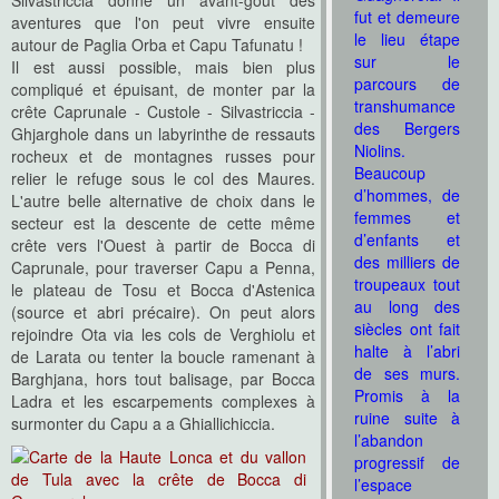
Silvastriccia donne un avant-goût des
fut et demeure
aventures que l'on peut vivre ensuite
le lieu étape
autour de Paglia Orba et Capu Tafunatu !
sur le
Il est aussi possible, mais bien plus
parcours de
compliqué et épuisant, de monter par la
transhumance
crête Caprunale - Custole - Silvastriccia -
des Bergers
Ghjarghole dans un labyrinthe de ressauts
Niolins.
rocheux et de montagnes russes pour
Beaucoup
relier le refuge sous le col des Maures.
d’hommes, de
L'autre belle alternative de choix dans le
femmes et
secteur est la descente de cette même
d’enfants et
crête vers l'Ouest à partir de Bocca di
des milliers de
Caprunale, pour traverser Capu a Penna,
troupeaux tout
le plateau de Tosu et Bocca d'Astenica
au long des
(source et abri précaire). On peut alors
siècles ont fait
rejoindre Ota via les cols de Verghiolu et
halte à l’abri
de Larata ou tenter la boucle ramenant à
de ses murs.
Barghjana, hors tout balisage, par Bocca
Promis à la
Ladra et les escarpements complexes à
ruine suite à
surmonter du Capu a a Ghiallichiccia.
l’abandon
progressif de
l’espace