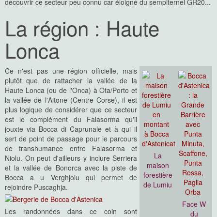
découvrir ce secteur peu connu car éloigné du sempiternel GR20...
La région : Haute
Lonca
Ce n'est pas une région officielle, mais
plutôt que de rattacher la vallée de la
Haute Lonca (ou de l'Onca) à Ota/Porto et
la vallée de l'Aitone (Centre Corse), il est
plus logique de considérer que ce secteur
est le complément du Falasorma qu'il
jouxte via Bocca di Caprunale et à qui il
sert de point de passage pour le parcours
de transhumance entre Falasorma et
La
Niolu. On peut d'ailleurs y inclure Serriera
maison
et la vallée de Bonorca avec la piste de
forestière
Bocca a u Verghjolu qui permet de
de Lumiu
rejoindre Puscaghja.
Face W
Les randonnées dans ce coin sont
du