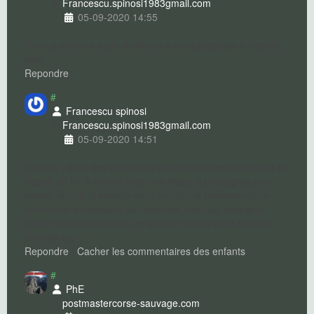
Francescu.spinosi1983
gmail.com
05-09-2020 14:55
Si vous avez un autre itinéraire à nous proposer n hesitez
pas!
Repondre
#
Francescu spinosi
Francescu.spinosi1983
gmail.com
05-09-2020 14:51
Bonjour , avec des amis nous préparons une randonnée au
départ du fer à cheval avec une étape à puscaghja pour
passer la nuit et ensuite nous voudrions redescendre le
lendemain en passant par astenica jusqu'au verghjolu,
auriez vous une idée du temps de marche pour chaque
journée svp?
Repondre
|
Cacher les commentaires des enfants
#
PhE
postmaster
corse-sauvage.com