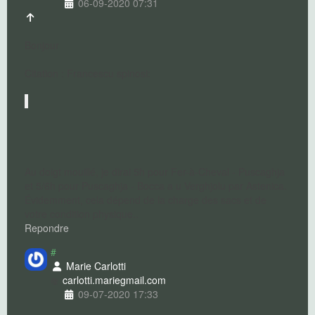
06-09-2020 07:31
Bonjour
Citation : Francescu spinosi:
Au doigt mouillé, je dirai 5h pour Fer-à-Cheval - Puscaghja
et 5/6h pour Puscaghja - Bocca a u Verghjolu par Astenica.
Évidemment, cela dépend de la charge des sacs et de
votre condition physique..
Repondre
#
Marie Carlotti
carlotti.marie
gmail.com
09-07-2020 17:33