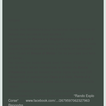
Bonjour,
Toutes mes félicitations pour rechercher des itinéraires en
dehors des normes et hors sentiers !!
Le parcours de
Bocca a u Verghjolu
jusqu'au
Capu a A
Ghjallichiccia
est un parcours que je n'ai jamais fait, mais
auquel j'ai pensé plusieurs fois, y compris en continuant
vers l'Ouest et
Bocca di Melza
! On ne peut pas tout faire
en Corse...
Par contre, j'en avais discuté avec Charles (PUJOS) qui
m'a dit l'avoir fait en montant par le sentier de
Bocca
d'Astenica
, puis en suivant la crête (ligne verte sur IGN
Géoportail) en passant par
Capu a u Celu
,
Punta di a
Scrucchjella
et
Bocca Ladra
sans rencontrer d'obstacle
majeur.
Par coïncidence, Charles en a récemment reparlé dans un
commentaire sur Facebook dans le groupe
"Rando Explo
Corse"
: cf.
www.facebook.com/.../2679597062327963
.
Repondre