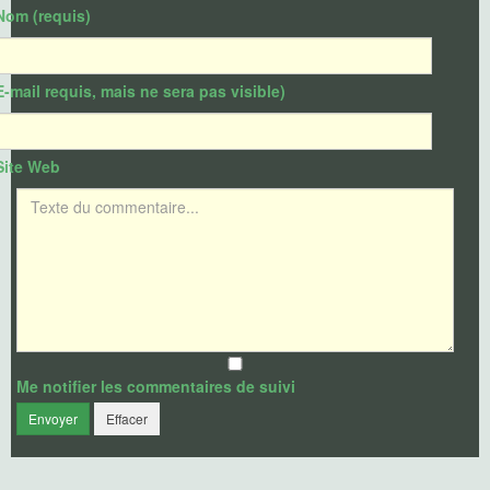
Nom (requis)
E-mail requis, mais ne sera pas visible)
Site Web
Texte du commentaire
Me notifier les commentaires de suivi
Envoyer
Effacer