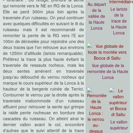
Au départ
qui remonte vers le NE en RG de la Lonca.
Le laricio
de la
Elle se perd 300m plus loin après la
de la
vallée de
traversée d'un ruisseau. On peut continuer
trace de
la Haute
avec quelques difficultés en suivant le lit du
la Haute
Lonca
ruisseau mais il est recommandé de
Lonca
remonter la pente de la RG vers l'E sur
100m de dénivelée pour rejoindre une des
deux traces que l'on retrouve aux environs
de 1250m d'altitude (laricio remarquable).
Préférez la trace la plus haute évitant la
traversée de ressauts rocheux, mais les
Vue globale de la
deux sentes amènent en traversée
remontée de la Haute
jusqu'au débouché du verrou rocheux qui
Lonca
marque le cours supérieur de la Lonca à la
hauteur de la bergerie ruinée de Terrici.
Contourner le verrou par la droite après la
traversée malcommode d'un ruisseau
affluent pour retrouver la sente qui grimpe
la raide pente rocheuse en bordure des
cascades du ruisseau. On atteint ainsi le
Le vallon
dernier vallon avant le col, encombré
supérieur
d'aulnes que le suivi attentif de la trace