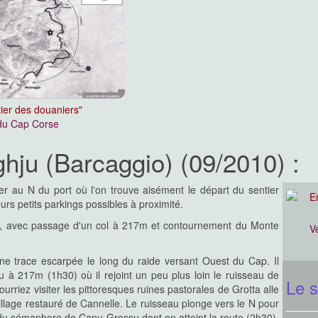
ier des douaniers"
 du Cap Corse
ghju (Barcaggio) (09/2010) :
rer au N du port où l'on trouve aisément le départ du sentier
rs petits parkings possibles à proximité.
tif, avec passage d'un col à 217m et contournement du Monte
V
une trace escarpée le long du raide versant Ouest du Cap. Il
iu à 217m (1h30) où il rejoint un peu plus loin le ruisseau de
Le s
pourriez visiter les pittoresques ruines pastorales de Grotta alle
llage restauré de Cannelle.
Le ruisseau plonge vers le N pour
 du sémaphore de Capu Grossu dont on atteint la route (2h30).