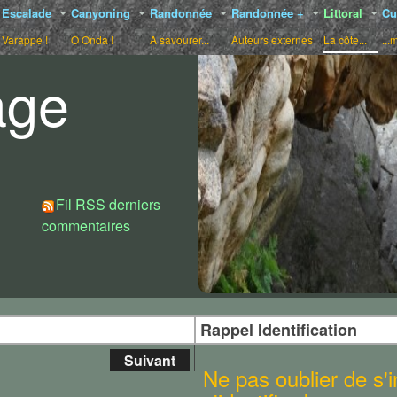
Escalade
Canyoning
Randonnée
Randonnée +
Littoral
Cu
Varappe !
O Onda !
A savourer...
Auteurs externes
La côte...
...
age
Choix de styles :
Fil RSS derniers
commentaires
Rappel Identification
Suivant
Ne pas oublier de s'in
foncée dans la mer, le Cap Corse