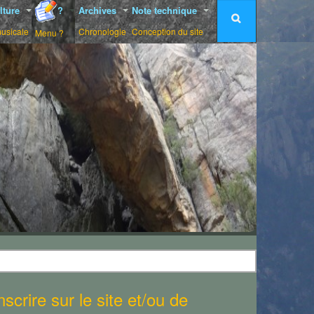
lture
?
Archives
Note technique
musicale
Chronologie
Conception du site
Menu ?
scrire sur le site et/ou de