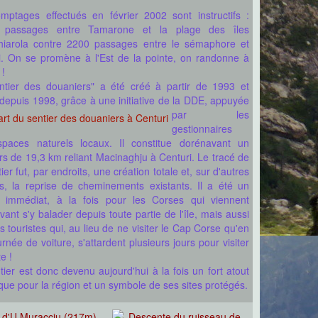
mptages effectués en février 2002 sont instructifs :
 passages entre Tamarone et la plage des îles
hiarola contre 2200 passages entre le sémaphore et
i. On se promène à l'Est de la pointe, on randonne à
 !
ntier des douaniers" a été créé à partir de 1993 et
 depuis 1998, grâce à une initiative de la DDE, appuyée
par les
gestionnaires
paces naturels locaux. Il constitue dorénavant un
rs de 19,3 km reliant Macinaghju à Centuri. Le tracé de
ier fut, par endroits, une création totale et, sur d'autres
ns, la reprise de cheminements existants. Il a été un
 immédiat, à la fois pour les Corses qui viennent
ant s'y balader depuis toute partie de l'île, mais aussi
s touristes qui, au lieu de ne visiter le Cap Corse qu'en
rnée de voiture, s'attardent plusieurs jours pour visiter
te !
ier est donc devenu aujourd'hui à la fois un fort atout
ique pour la région et un symbole de ses sites protégés.