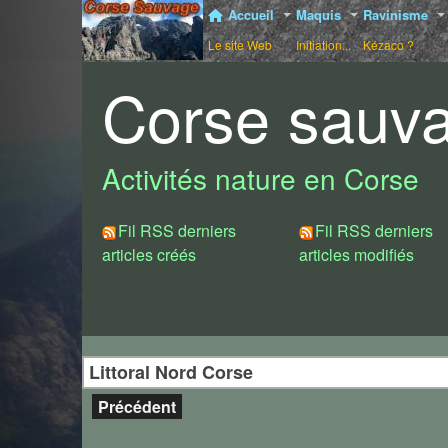
Accueil
Maquis
Ravinisme
Le site Web
Initiation...
Kézaco ?
Corse sauv
Activités nature en Corse
Fil RSS derniers
Fil RSS derniers
articles créés
articles modifiés
Littoral Nord Corse
Précédent
De Bastia à Saint-Florent (Cap Corse)
Longue dorsale de schiste en