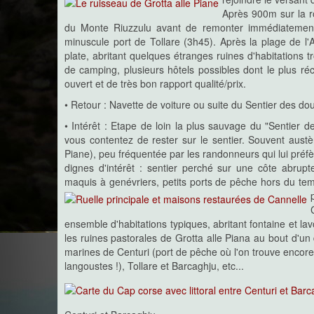
Après 900m sur la ro
du Monte Riuzzulu avant de remonter immédiatement
minuscule port de Tollare (3h45). Après la plage de l'A
plate, abritant quelques étranges ruines d'habitations t
de camping, plusieurs hôtels possibles dont le plus réc
ouvert et de très bon rapport qualité/prix.
• Retour : Navette de voiture ou suite du Sentier des d
• Intérêt : Etape de loin la plus sauvage du "Sentier 
vous contentez de rester sur le sentier. Souvent aust
Piane), peu fréquentée par les randonneurs qui lui pré
dignes d'intérêt : sentier perché sur une côte abrupt
maquis à genévriers, petits ports de pêche hors du te
ensemble d'habitations typiques, abritant fontaine et l
les ruines pastorales de Grotta alle Piana au bout d'un 
marines de Centuri (port de pêche où l'on trouve encore
langoustes !), Tollare et Barcaghju, etc...