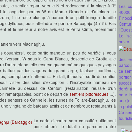
ute, le sentier repart vers le N et redescend à la plage à l'E
Les co
 le long des pentes W du Monte Grande et d'atteindre le
40000
rena, il ne reste plus qu'à parcourir un petit tronçon de côte
Finocc
roglodytiques, pour atteindre le port de Barcaghju (4h15). Pas
Centur
ent et le meilleur à notre avis est le Petra Cinta, récemment
l'Ouest
Le "se
ouvert
ouaniers vers Macinaghju.
des douaniers", cette partie manque un peu de variété si vous
ère (versant W sous le Capu Biancu, descente de Grotta alle
des es
fère l'autre étape, elle réserve quand même quelques paysages
parcou
e battue par les vagues du grand large, falaises maritimes,
ce sent
mps, sémaphore inattendu...
En fait, il faudrait sortir du sentier
portio
pour visiter des sites d'exception : l'incroyable hameau de
succès
Cannelle au-dessus de Centuri (restauration réussie d'un
dorénav
avoir remarquables, point de départ de
sentiers pittoresques
,...),
pour le
des sentiers de Cannelle, les ruines de Tollare-Barcaghju, les
une jou
 une vingtaine de bateaux actifs et de nombreux restaurants à
la poin
Ce sent
tourist
La carte ci-contre sera consultée utilement
pour obtenir le détail du parcours entre