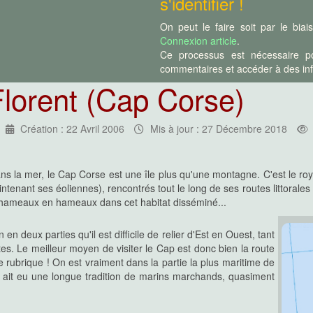
s'identifier !
gne. C'est le royaume de l'eau et
ent et maintenant ses éoliennes),
t le tour de la presqu'île en vous
On peut le faire soit par le bia
sséminé...
Connexion article
.
Ce processus est nécessaire po
commentaires et accéder à des info
Florent (Cap Corse)
 au littoral maritime entre Saint-
la (l'embouchure de l'Ostriconi).
ésertique, valant surtout par ses
t une expression un peu abusive,
ettent encore d'utiliser certaines
Création : 22 Avril 2006
Mis à jour : 27 Décembre 2018
s la mer, le Cap Corse est une île plus qu'une montagne. C'est le ro
ntenant ses éoliennes), rencontrés tout le long de ses routes littorales q
pondant au littoral de la région de
cun cas être considérée comme
e hameaux en hameaux dans cet habitat disséminé...
des grands centres touristiques
a route (D81 puis N197) de Perajola
rinighellu) de l'Île-Rousse à Calvi.
deux parties qu'il est difficile de relier d'Est en Ouest, tant
 et ne comprend aucune randonnée
es. Le meilleur moyen de visiter le Cap est donc bien la route
tte rubrique ! On est vraiment dans la partie la plus maritime de
se ait eu une longue tradition de marins marchands, quasiment