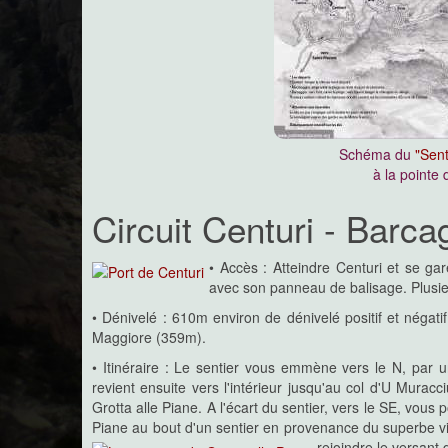
Schéma du
"Sent
à la pointe
Circuit Centuri - Barca
• Accès : Atteindre Centuri et se ga
avec son panneau de balisage. Plusieu
• Dénivelé : 610m environ de dénivelé positif et néga
Maggiore (359m).
• Itinéraire : Le sentier vous emmène vers le N, par 
revient ensuite vers l'intérieur jusqu'au col d'U Muracc
Grotta alle Piane. A l'écart du sentier, vers le SE, vous 
Piane au bout d'un sentier en provenance du superbe vi
rejoindre le versant