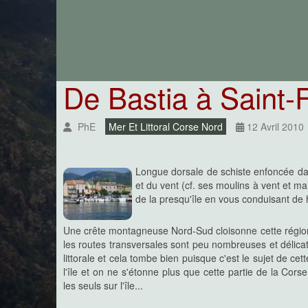
est une île plus qu'une monta
du vent (cf. ses moulins à v
rencontrés tout le long de ses routes littorales qui fon
conduisant de hameaux en hameaux dans cet habitat di
De Saint-Florent à Perajola (Agriates)
De Bastia à Saint-
La côte des Agriate correspond
Florent et la plage de Perajo
Les Agriate sont une région d
30 km de côtes sauvages. Le "désert" des Agriate es
tant sont nombreux les cours d'eaux et marais qui perm
PhE
Mer Et Littoral Corse Nord
12 Avril 2010
zones pour pacages de troupeaux...
De Perajola à Calvi (Balagne)
Longue dorsale de schiste enfoncée dan
et du vent (cf. ses moulins à vent et mai
Cette partie de la côte corres
la Balagne ne peut en au
de la presqu'île en vous conduisant d
sauvage et constitue l'un 
estivaux de l'île : elle est continuellement longée par l
à Calvi et elle est partiellement longée par le train (U T
Une crête montagneuse Nord-Sud cloisonne cette région en 
Elle n'est donc décrite ci-dessous que succinctement
les routes transversales sont peu nombreuses et délicat
littorale...
littorale et cela tombe bien puisque c'est le sujet de ce
l'île et on ne s'étonne plus que cette partie de la Cor
les seuls sur l'île...