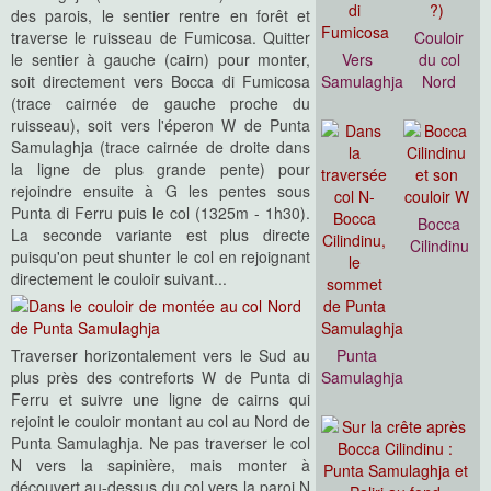
des parois, le sentier rentre en forêt et
traverse le ruisseau de Fumicosa. Quitter
Couloir
le sentier à gauche (cairn) pour monter,
Vers
du col
soit directement vers Bocca di Fumicosa
Samulaghja
Nord
(trace cairnée de gauche proche du
ruisseau), soit vers l'éperon W de Punta
Samulaghja (trace cairnée de droite dans
la ligne de plus grande pente) pour
rejoindre ensuite à G les pentes sous
Punta di Ferru puis le col (1325m - 1h30).
Bocca
La seconde variante est plus directe
Cilindinu
puisqu'on peut shunter le col en rejoignant
directement le couloir suivant...
Traverser horizontalement vers le Sud au
Punta
plus près des contreforts W de Punta di
Samulaghja
Ferru et suivre une ligne de cairns qui
rejoint le couloir montant au col au Nord de
Punta Samulaghja. Ne pas traverser le col
N vers la sapinière, mais monter à
découvert au-dessus du col vers la paroi N