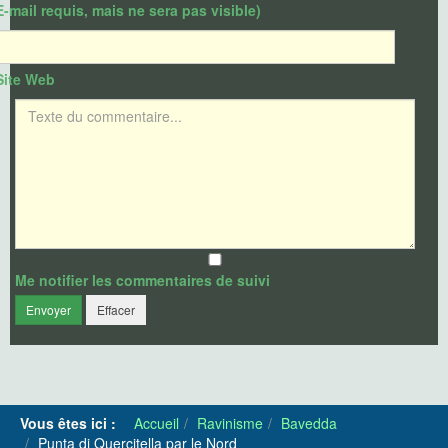
E-mail requis, mais ne sera pas visible)
Site Web
Texte du commentaire
Me notifier les commentaires de suivi
Envoyer
Effacer
Vous êtes ici :
Accueil
Ravinisme
Bavedda
Punta di Quercitella par le Nord