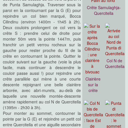
de Punta Samulaghja. Traverser sous la
Crête Samulaghja-
paroi en la contournant par la G (E) pour
Quercitella
rejoindre un col bien marqué, Bocca
Cilindinu (environ 1400m - 1h45 à 2h).
Deux couloirs prolongent ce col vers la
crête S : prendre celui de droite pour
monter 50m vers la pointe 1447m, puis
franchir un petit verrou rocheux sur la
gauche pour rester proche du fil de la
crête en contournant la pointe. Quitter le
Col N de
couloir suivant sur la gauche (voie la plus
Quercitella
facile, mais continuer à descendre le
couloir passe aussi !) pour rejoindre une
crête parallèle qui mène à une courte
Clairière
descente rejoignant une belle clairière
sur la
arborée, avec abri-murets, au-delà de
crête
laquelle une nouvelle montée-descente
amène rapidement au col N de Quercitella
(1395m - 2h30 à 3h).
Pour monter au sommet, contourner la
pointe par la G (E) et rejoindre un petit col
entre Quercitella et une aiguille secondaire