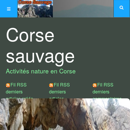
Corse
sauvage
Activités nature en Corse
Fil RSS
Fil RSS
Fil RSS
derniers
derniers
derniers
articles créés
articles
commentaires
modifiés
Choix de styles :