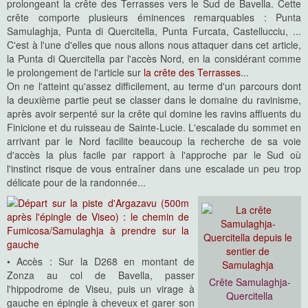
prolongeant la crête des Terrasses vers le Sud de Bavella. Cette
crête comporte plusieurs éminences remarquables : Punta
Samulaghja, Punta di Quercitella, Punta Furcata, Castellucciu, ...
C'est à l'une d'elles que nous allons nous attaquer dans cet article,
la Punta di Quercitella par l'accès Nord, en la considérant comme
le prolongement de l'article sur
la crête des Terrasses
...
On ne l'atteint qu'assez difficilement, au terme d'un parcours dont
la deuxième partie peut se classer dans le domaine du ravinisme,
après avoir serpenté sur la crête qui domine les ravins affluents du
Finicione et du ruisseau de Sainte-Lucie. L'escalade du sommet en
arrivant par le Nord facilite beaucoup la recherche de sa voie
d'accès la plus facile par rapport à l'approche par le Sud où
l'instinct risque de vous entraîner dans une escalade un peu trop
délicate pour de la randonnée...
• Accès : Sur la D268 en montant de
Zonza au col de Bavella, passer
Crête Samulaghja-
l'hippodrome de Viseu, puis un virage à
Quercitella
gauche en épingle à cheveux et garer son