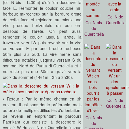
(col N bis - 1430m) d'où l'on découvre la
face E. Remonter le couloir couché mi-
herbeux mi-rocheux sur la bordure droite
Col N de
de cette face et rejoindre au mieux une
Col N bis
Quercitella
vire presque horizontale un peu en-
de
dessous de l'arête. On peut aussi
Quercitella
remonter le couloir jusqu'à l'arête, la
traverser vers l'W puis revenir sur la vire
en versant E par une brèche rocheuse
50m plus au Sud. La vire mène sans
difficultés notables jusqu'au versant S du
sommet Nord de Punta di Quercitella et il
ne reste plus que 30m à gravir vers la
croix du sommet (1461m - 3h à 3h30).
• Retour : Par le même chemin en 3h
Col N de
environ. Il est sans doute préférable, mais
Quercitella
au prix de multiples difficultés d'orientation,
de revenir en empruntant le parcours
Col N bis
Fabrikant qui consiste à descendre le
de
couloir W du col N de Quercitella jusque