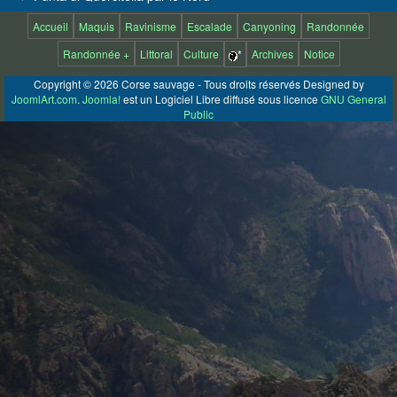
Accueil
Maquis
Ravinisme
Escalade
Canyoning
Randonnée
Randonnée +
Littoral
Culture
*
Archives
Notice
Copyright © 2026 Corse sauvage - Tous droits réservés Designed by
JoomlArt.com
.
Joomla!
est un Logiciel Libre diffusé sous licence
GNU General
Public