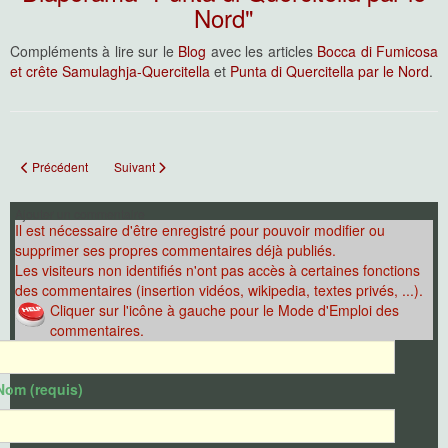
Nord"
Compléments à lire sur le
Blog
avec les articles
Bocca di Fumicosa
et crête Samulaghja-Quercitella
et
Punta di Quercitella par le Nord
.
Article précédent : Giru d'A Punta di Ferru
Article suivant : Punta di Quercitella par le Sud
Précédent
Suivant
Ajouter un commentaire
Il est nécessaire d'être enregistré pour pouvoir modifier ou
supprimer ses propres commentaires déjà publiés.
Les visiteurs non identifiés n'ont pas accès à certaines fonctions
des commentaires (insertion vidéos, wikipedia, textes privés, ...).
Cliquer sur l'icône à gauche pour le Mode d'Emploi des
commentaires.
Nom (requis)